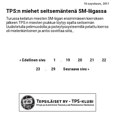
10 syyskuun, 2017
TPS:n miehet seitsemäntenä SM-liigassa
Turussa keilatun miesten SM-liigan ensimmäisen kierroksen
jälkeen TPS:n miesten joukkue löytyy sijalta seitsemän.
Uudistetulla pelimuodolla ja pisteytyssysteemillä pelattu kierros
oli mielenkiintoinen ja antoi osviittaa siitä,…
« Edellinen sivu
1
…
19
20
21
22
23
…
29
Seuraava sivu »