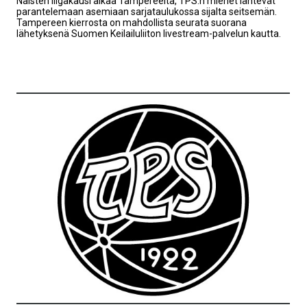
Naisten liigakausi alkaa Tampereelta, TPS:n miehet lähtevät
parantelemaan asemiaan sarjataulukossa sijalta seitsemän.
Tampereen kierrosta on mahdollista seurata suorana
lähetyksenä Suomen Keilailuliiton livestream-palvelun kautta.