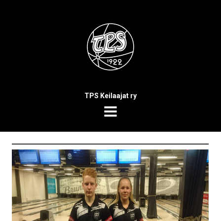
TPS Keilaajat ry
MENU