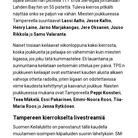
sijalla seitsemän pisteillä 111. Eroa SM-liigaa johtavaan
Lahden Bay:hin on 55 pistettä. Tuleva kierros pitkälti
näyttää onko se paljon vai vähän. Miesten joukkueessa
Tampereella suuntaavat
Lassi Aalto
,
Jesse Kallio
,
Henry Laine
,
Jarno Marjakangas
,
Jere Oksanen
,
Juuso
Rikkola
ja
Samu Valaranta
.
Naiset tosiaan keilaavat viikonloppuna kaksi kierrosta,
koska joukkueita ja pelaajia on vähemmän kuin miesten
liigassa, jos joku tätä kummastelee. Eli lauantaina ja
sunnuntaina keilataan seitsemän ottelua per päivä. TPS:n
joukkueen keilaajat ovat esittäneet kauden alusta alkaen
vahvoja otteita radoilla, joten liigaan on odotettavissa
viime kaudesta kehittynyt ja kasvanut joukkue. Naisten
joukkueessa mukana ovat Tampereella
Peppi Konsteri
,
Teea Mäkelä
,
Essi Pakarinen
,
Emmi-Noora Roos
,
Tiia-
Maria Roos
ja
Jenna Rytkönen
.
Tampereen kierrokselta livestreamiä
Suomen Keilaluliitto on panostanut tällä kaudella
muutamien isoimpien kilpailuiden suoriin lähetyksiin. SM-