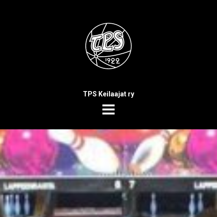
TPS Keilaajat ry
MENU