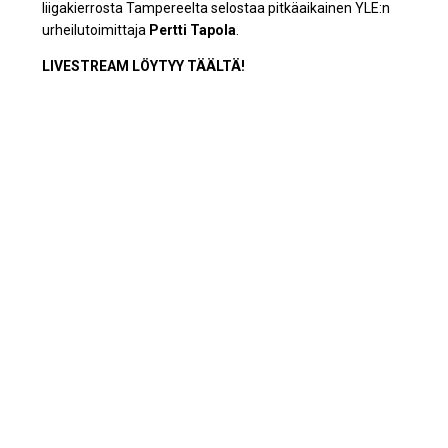
liigakierrosta Tampereelta selostaa pitkäaikainen YLE:n
urheilutoimittaja
Pertti
Tapola
.
LIVESTREAM LÖYTYY TÄÄLTÄ!
Jaa sosiaalisessa mediassa
Artikkelien
selaus
TPS:n miehet seitsemäntenä
Juuso Rikkola Ranking-
SM-liigassa
voittoon ja muita alkusyksyn
kuulumisia