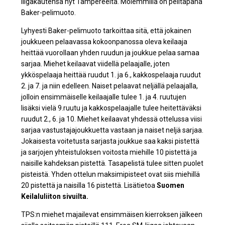
liigakautensa nyt Tampereelta. Molemmilla on pelitapana
Baker-pelimuoto.
Lyhyesti Baker-pelimuoto tarkoittaa sitä, että jokainen
joukkueen pelaavassa kokoonpanossa oleva keilaaja
heittää vuorollaan yhden ruudun ja joukkue pelaa samaa
sarjaa. Miehet keilaavat viidellä pelaajalle, joten
ykköspelaaja heittää ruudut 1. ja 6., kakkospelaaja ruudut
2. ja 7. ja niin edelleen. Naiset pelaavat neljällä pelaajalla,
jolloin ensimmäiselle keilaajalle tulee 1. ja 4. ruutujen
lisäksi vielä 9.ruutu ja kakkospelaajalle tulee heitettäväksi
ruudut 2., 6. ja 10. Miehet keilaavat yhdessä ottelussa viisi
sarjaa vastustajajoukkuetta vastaan ja naiset neljä sarjaa.
Jokaisesta voitetusta sarjasta joukkue saa kaksi pistettä
ja sarjojen yhteistuloksen voitosta miehille 10 pistettä ja
naisille kahdeksan pistettä. Tasapelistä tulee sitten puolet
pisteistä. Yhden ottelun maksimipisteet ovat siis miehillä
20 pistettä ja naisilla 16 pistettä. Lisätietoa
Suomen
Keilaluliiton sivuilta.
TPS:n miehet majailevat ensimmäisen kierroksen jälkeen