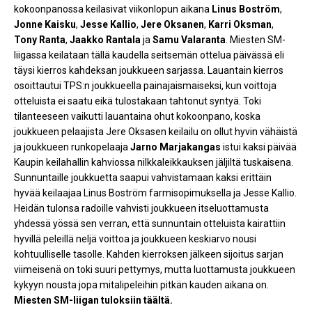
kokoonpanossa keilasivat viikonlopun aikana
Linus Boström
,
Jonne Kaisku
,
Jesse Kallio
,
Jere Oksanen
,
Karri Oksman
,
Tony Ranta
,
Jaakko Rantala
ja
Samu Valaranta
. Miesten SM-
liigassa keilataan tällä kaudella seitsemän ottelua päivässä eli
täysi kierros kahdeksan joukkueen sarjassa. Lauantain kierros
osoittautui TPS:n joukkueella painajaismaiseksi, kun voittoja
otteluista ei saatu eikä tulostakaan tahtonut syntyä. Toki
tilanteeseen vaikutti lauantaina ohut kokoonpano, koska
joukkueen pelaajista Jere Oksasen keilailu on ollut hyvin vähäistä
ja joukkueen runkopelaaja
Jarno Marjakangas
istui kaksi päivää
Kaupin keilahallin kahviossa nilkkaleikkauksen jäljiltä tuskaisena.
Sunnuntaille joukkuetta saapui vahvistamaan kaksi erittäin
hyvää keilaajaa Linus Boström farmisopimuksella ja Jesse Kallio.
Heidän tulonsa radoille vahvisti joukkueen itseluottamusta
yhdessä yössä sen verran, että sunnuntain otteluista kairattiin
hyvillä peleillä neljä voittoa ja joukkueen keskiarvo nousi
kohtuulliselle tasolle. Kahden kierroksen jälkeen sijoitus sarjan
viimeisenä on toki suuri pettymys, mutta luottamusta joukkueen
kykyyn nousta jopa mitalipeleihin pitkän kauden aikana on.
Miesten SM-liigan tuloksiin täältä.