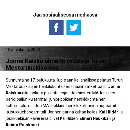
Jaa sosiaalisessa mediassa
18 joulukuun, 2023
Jonne Kaisku ahnehti mitaleja Turun
Mestaruuskisoissa.
Sunnuntaina 17.joulukuuta Kupittaan keilahallissa pelatun Turun
Mestaruuskisojen henkilökohtaisen finaalin ratkettua oli
Jonne
Kaiskun
aika pokata palkintojenjaosta miesten MA-luokkien
parikilpailun kultamitali, junioripoikien henkilökohtainen
kultamitali, miesten MA-luokkien henkilökohtainen hopeamitali
ja joukkuehopeamitali. Jonnen parina kultaa keilasi
Kai Hildén
ja
joukkuekisan kavereina olivat Kai Hildén,
Elmeri Haukikari
ja
Raimo Palokoski
.