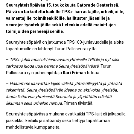
Seurayhteisöpäivän 15. toukokuuta Gatorade Centerissä.
Päivä on tarkoitettu kaikille TPS:n harrastajille, urheilijoille,
valmentajille, toimihenkilöille, hallitusten jäsenille ja
seurojen työntekijöille sekä tietenkin edellä mainittujen
toimijoiden perheenjäsenille.
Seurayhteisöpäivä on jatkumoa TPS100-juhlavuodelle ja aloite
tapahtumalle on lähtenyt Turun Palloseura ry:ltä.
–
TPS:n juhlavuosi oli hieno avaus yhteiselle TPS:lle ja nyt olisi
tarkoitus luoda uusi perinne Seurayhteisöpäivästä
, Turun
Palloseura ry:n puheenjohtaja
Kari Friman
toteaa.
–
Haluamme kasvattaa lajien välistä yhteisöllisyyttä ja yhteistä
tekemistä. Seurayhteisöpäivän ideana on aktivoida yhteisöä,
luoda lisäarvoa yhteisestä Seurasta ja ylipäätään edistää
liikunnan sekä urheilun riemua
, Friman tiivistää.
Seurayhteisöpäivässä mukana ovat kaikki TPS-lajit eli jalkapallo,
jääkiekko, keilailu ja salibandy sekä tiettyjä tapahtumaa
mahdollistavia kumppaneita.