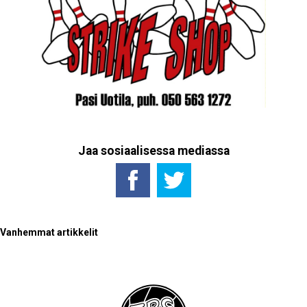
Jaa sosiaalisessa mediassa
Artikkelien
Vanhemmat artikkelit
selaus