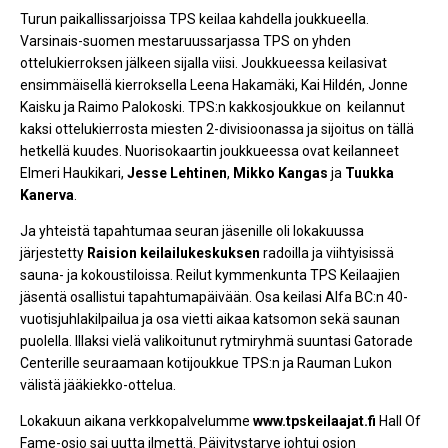
Turun paikallissarjoissa TPS keilaa kahdella joukkueella.
Varsinais-suomen mestaruussarjassa TPS on yhden
ottelukierroksen jälkeen sijalla viisi. Joukkueessa keilasivat
ensimmäisellä kierroksella Leena Hakamäki, Kai Hildén, Jonne
Kaisku ja Raimo Palokoski. TPS:n kakkosjoukkue on keilannut
kaksi ottelukierrosta miesten 2-divisioonassa ja sijoitus on tällä
hetkellä kuudes. Nuorisokaartin joukkueessa ovat keilanneet
Elmeri Haukikari,
Jesse Lehtinen
,
Mikko Kangas
ja
Tuukka
Kanerva
.
Ja yhteistä tapahtumaa seuran jäsenille oli lokakuussa
järjestetty
Raision keilailukeskuksen
radoilla ja viihtyisissä
sauna- ja kokoustiloissa. Reilut kymmenkunta TPS Keilaajien
jäsentä osallistui tapahtumapäivään. Osa keilasi Alfa BC:n 40-
vuotisjuhlakilpailua ja osa vietti aikaa katsomon sekä saunan
puolella. Illaksi vielä valikoitunut rytmiryhmä suuntasi Gatorade
Centerille seuraamaan kotijoukkue TPS:n ja Rauman Lukon
välistä jääkiekko-ottelua.
Lokakuun aikana verkkopalvelumme
www.tpskeilaajat.fi
Hall Of
Fame-osio sai uutta ilmettä. Päivitystarve johtui osion