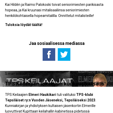
Kai Hildén ja Raimo Palokoski toivat seniorimiesten parikisasta
hopeaa, ja Kai kruunasi mitalisaaliinsa seniorimiesten
henkilökohtaisella hopeamitalilla. Onnittelut mitalisteille!
Tuloksia löydät täältä!
Jaa sosiaalisessa mediassa
5 marraskuun, 2023
TPS Keilaajien lokakuun kuukausikatsaus
TPS Keilaajien
Elmeri Haukikari
tuli valituksi
TPS-klubi
Tepsiläiset ry:n Vuoden Jäseneksi, Tepsiläiseksi 2023
.
Kunniakirjan ja yhdistyksen kultaisen jäsenkortin Elmerille
luovuttivat Kupittaan keilahallin kabinetissa pidetyssä