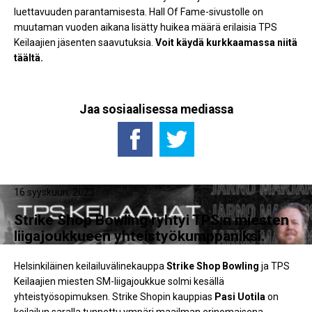
luettavuuden parantamisesta. Hall Of Fame-sivustolle on
muutaman vuoden aikana lisätty huikea määrä erilaisia TPS
Keilaajien jäsenten saavutuksia.
Voit käydä kurkkaamassa niitä
täältä.
Jaa sosiaalisessa mediassa
16 syyskuun, 2023
Strike Shop Bowling ryhtyi TPS:n miesten
liigajoukkueen yhteistyökumppaniksi.
Helsinkiläinen keilailuvälinekauppa
Strike Shop Bowling
ja TPS
Keilaajien miesten SM-liigajoukkue solmi kesällä
yhteistyösopimuksen. Strike Shopin kauppias
Pasi Uotila
on
keilailun saralla tunnettu ympäri maailman erinomaisena