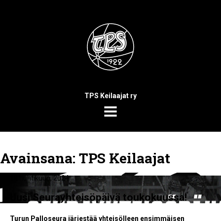
TPS Keilaajat ry
MENU
Avainsana:
TPS Keilaajat
18 huhtikuun, 2024
Uusi Seurayhteisöpäivä toukokuussa!
Turun Palloseura järjestää yhteisölleen ensimmäisen