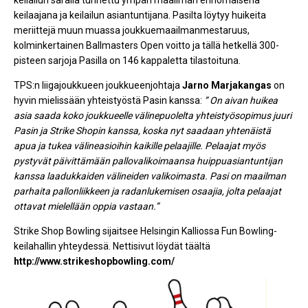
keilaajana ja keilailun asiantuntijana. Pasilta löytyy huikeita
meriittejä muun muassa joukkuemaailmanmestaruus,
kolminkertainen Ballmasters Open voitto ja tällä hetkellä 300-
pisteen sarjoja Pasilla on 146 kappaletta tilastoituna.
TPS:n liigajoukkueen joukkueenjohtaja
Jarno Marjakangas
on
hyvin mielissään yhteistyöstä Pasin kanssa:
” On aivan huikea
asia saada koko joukkueelle välinepuolelta yhteistyösopimus juuri
Pasin ja Strike Shopin kanssa, koska nyt saadaan yhtenäistä
apua ja tukea välineasioihin kaikille pelaajille. Pelaajat myös
pystyvät päivittämään pallovalikoimaansa huippuasiantuntijan
kanssa laadukkaiden välineiden valikoimasta. Pasi on maailman
parhaita pallonliikkeen ja radanlukemisen osaajia, jolta pelaajat
ottavat mielellään oppia vastaan.”
Strike Shop Bowling sijaitsee Helsingin Kalliossa Fun Bowling-
keilahallin yhteydessä. Nettisivut löydät täältä
http://www.strikeshopbowling.com/