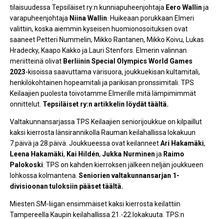
tilaisuudessa Tepsiläiset ry:n kunniapuheenjohtaja
Eero Wallin
ja
varapuheenjohtaja
Niina Wallin
. Huikeaan porukkaan Elmeri
valittiin, koska aiemmin kyseisen huomionosoituksen ovat
saaneet Petteri Nummelin, Mikko Rantanen, Mikko Koivu, Lukas
Hradecky, Kaapo Kakko ja Lauri Stenfors. Elmerin valinnan
meriitteinä olivat
Berliinin Special Olympics World Games
2023
-kisoissa saavuttama värisuora, joukkuekisan kultamitali,
henkilökohtainen hopeamitali ja parikisan pronssimitali. TPS
Keilaajien puolesta toivotamme Elmerille mitä lämpimimmät
onnittelut.
Tepsiläiset ry:n artikkelin löydät täältä.
Valtakunnansarjassa TPS Keilaajien seniorijoukkue on kilpaillut
kaksi kierrosta länsirannikolla Rauman keilahallissa lokakuun
7.päivä ja 28.päivä. Joukkueessa ovat keilanneet
Ari Hakamäki
,
Leena
Hakamäki
,
Kai Hildén
,
Jukka Nurminen
ja
Raimo
Palokoski
. TPS on kahden kierroksen jälkeen neljän joukkueen
lohkossa kolmantena.
Seniorien valtakunnansarjan 1-
divisioonan tuloksiin pääset täältä.
Miesten SM-liigan ensimmäiset kaksi kierrosta keilattiin
Tampereella Kaupin keilahallissa 21.-22.lokakuuta. TPS:n