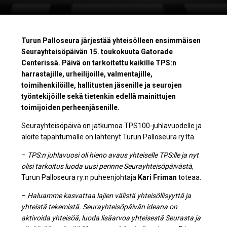
Turun Palloseura järjestää yhteisölleen ensimmäisen
Seurayhteisöpäivän 15. toukokuuta Gatorade
Centerissä. Päivä on tarkoitettu kaikille TPS:n
harrastajille, urheilijoille, valmentajille,
toimihenkilöille, hallitusten jäsenille ja seurojen
työntekijöille sekä tietenkin edellä mainittujen
toimijoiden perheenjäsenille.
Seurayhteisöpäivä on jatkumoa TPS100-juhlavuodelle ja
aloite tapahtumalle on lähtenyt Turun Palloseura ry:ltä.
–
TPS:n juhlavuosi oli hieno avaus yhteiselle TPS:lle ja nyt
olisi tarkoitus luoda uusi perinne Seurayhteisöpäivästä
,
Turun Palloseura ry:n puheenjohtaja
Kari Friman
toteaa.
–
Haluamme kasvattaa lajien välistä yhteisöllisyyttä ja
yhteistä tekemistä. Seurayhteisöpäivän ideana on
aktivoida yhteisöä, luoda lisäarvoa yhteisestä Seurasta ja