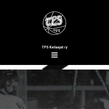
TPS Keilaajat ry
MENU