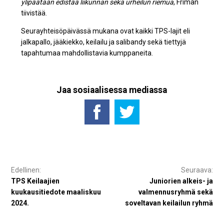
ylipäätään edistää liikunnan sekä urheilun riemua
, Friman
tiivistää.
Seurayhteisöpäivässä mukana ovat kaikki TPS-lajit eli
jalkapallo, jääkiekko, keilailu ja salibandy sekä tiettyjä
tapahtumaa mahdollistavia kumppaneita.
Jaa sosiaalisessa mediassa
Artikkelien
selaus
TPS Keilaajien
Juniorien alkeis- ja
kuukausitiedote maaliskuu
valmennusryhmä sekä
2024.
soveltavan keilailun ryhmä
ovat käynnissä 2024-2025