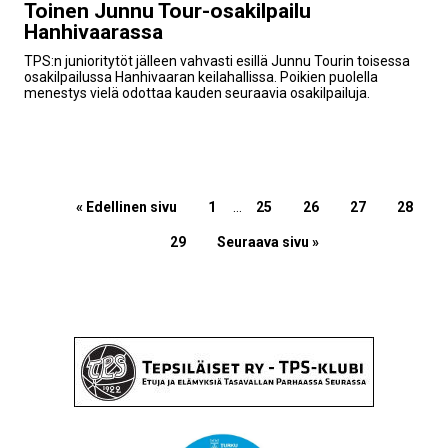
Toinen Junnu Tour-osakilpailu
Hanhivaarassa
TPS:n junioritytöt jälleen vahvasti esillä Junnu Tourin toisessa
osakilpailussa Hanhivaaran keilahallissa. Poikien puolella
menestys vielä odottaa kauden seuraavia osakilpailuja.
« Edellinen sivu
1
…
25
26
27
28
29
Seuraava sivu »