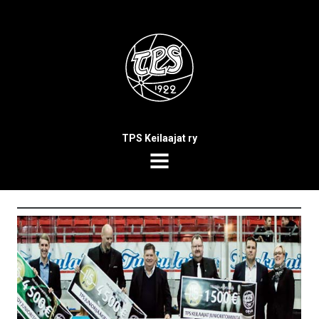
TPS Keilaajat ry
MENU