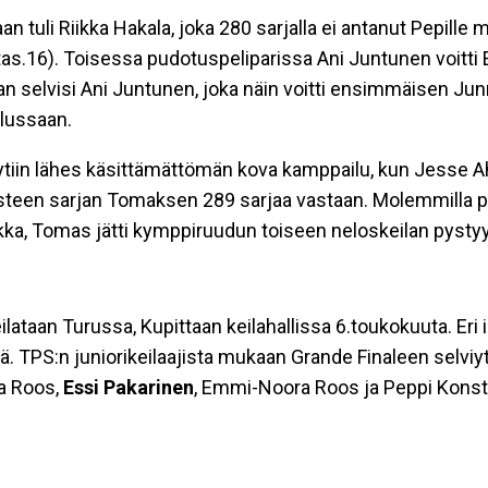
 tuli Riikka Hakala, joka 280 sarjalla ei antanut Pepille
(tas.16). Toisessa pudotuspeliparissa Ani Juntunen voitti 
jan selvisi Ani Juntunen, joka näin voitti ensimmäisen Ju
ilussaan.
äytiin lähes käsittämättömän kova kamppailu, kun Jesse 
isteen sarjan Tomaksen 289 sarjaa vastaan. Molemmilla p
a, Tomas jätti kymppiruudun toiseen neloskeilan pysty
lataan Turussa, Kupittaan keilahallissa 6.toukokuuta. Eri 
ä. TPS:n juniorikeilaajista mukaan Grande Finaleen selviy
ia Roos,
Essi
Pakarinen
, Emmi-Noora Roos ja Peppi Konst