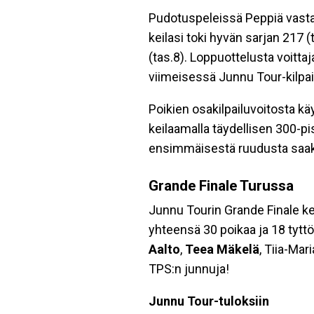
Pudotuspeleissä Peppiä vastaan
keilasi toki hyvän sarjan 217 
(tas.8). Loppuottelusta voitta
viimeisessä Junnu Tour-kilpa
Poikien osakilpailuvoitosta k
keilaamalla täydellisen 300-p
ensimmäisestä ruudusta saakk
Grande Finale Turussa
Junnu Tourin Grande Finale kei
yhteensä 30 poikaa ja 18 tyttö
Aalto
,
Teea Mäkelä
, Tiia-Mar
TPS:n junnuja!
Junnu Tour-tuloksiin