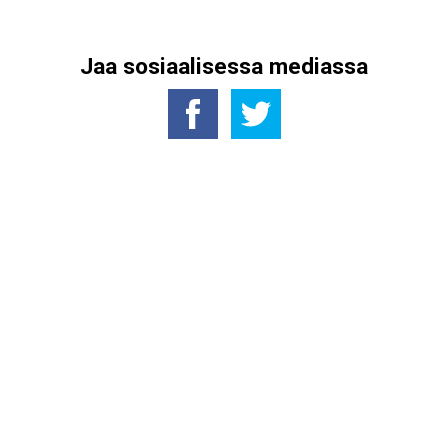
Jaa sosiaalisessa mediassa
issä
Junioreiden Eu