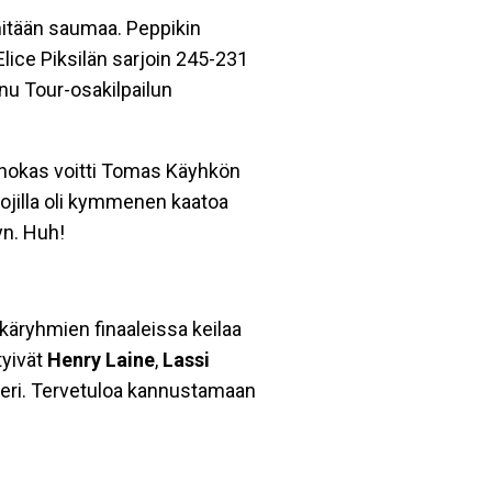
 mitään saumaa. Peppikin
Elice Piksilän sarjoin 245-231
nnu Tour-osakilpailun
Ahokas voitti Tomas Käyhkön
ojilla oli kymmenen kaatoa
yn. Huh!
ikäryhmien finaaleissa keilaa
tyivät
Henry Laine
,
Lassi
eri. Tervetuloa kannustamaan