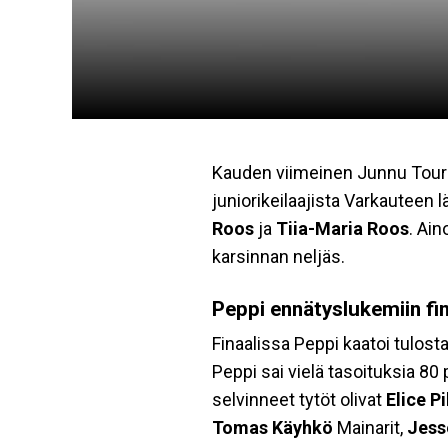
Kauden viimeinen Junnu Tour-o
juniorikeilaajista Varkauteen l
Roos
ja
Tiia-Maria Roos
. Ain
karsinnan neljäs.
Peppi ennätyslukemiin fi
Finaalissa Peppi kaatoi tulost
Peppi sai vielä tasoituksia 80
selvinneet tytöt olivat
Elice Pi
Tomas Käyhkö
Mainarit,
Jess