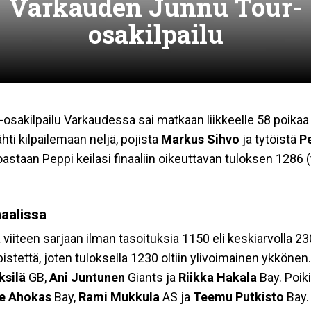
Varkauden Junnu Tour-
osakilpailu
sakilpailu Varkaudessa sai matkaan liikkeelle 58 poikaa 
ähti kilpailemaan neljä, pojista
Markus Sihvo
ja tytöistä
P
oastaan Peppi keilasi finaaliin oikeuttavan tuloksen 1286 (
naalissa
a viiteen sarjaan ilman tasoituksia 1150 eli keskiarvolla 2
 pistettä, joten tuloksella 1230 oltiin ylivoimainen ykkön
ksilä
GB,
Ani Juntunen
Giants ja
Riikka Hakala
Bay. Poiki
e Ahokas
Bay,
Rami Mukkula
AS ja
Teemu Putkisto
Bay.