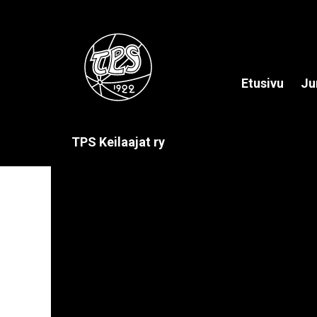
Etusivu
Ju
TPS Keilaajat ry