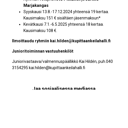
Marjakangas
Syyskausi 13.8.-17.12.2024 yhteensä 19 kertaa.
Kausimaksu 151 € sisältäen jäsenmaksun*
Kevätkausi 7.1.-6.5.2025 yhteensä 18 kertaa.
Kausimaksu 108 €.
Ilmoittaudu ryhmiin kai.hilden@kupittaankeilahalli.fi
Junioritoiminnan vastuuhenkilöt
Juniorivastaava/valmennuspäällikkö Kai Hildén, puh.040
3154295 kai.hilden@kupittaankeilahalli.fi
Jaa sosiaalisessa mediassa