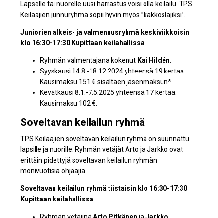
Lapselle tai nuorelle uusi harrastus voisi olla keilailu. TPS
Keilaajien junnuryhmä sopii hyvin myös ”kakkoslajiksi”.
Juniorien alkeis- ja valmennusryhmä keskiviikkoisin
klo 16:30-17:30
Kupittaan keilahallissa
Ryhmän valmentajana kokenut
Kai Hildén
.
Syyskausi 14.8.-18.12.2024 yhteensä 19 kertaa.
Kausimaksu 151 € sisältäen jäsenmaksun*
Kevätkausi 8.1.-7.5.2025 yhteensä 17 kertaa.
Kausimaksu 102 €.
Soveltavan keilailun ryhmä
TPS Keilaajien soveltavan keilailun ryhmä on suunnattu
lapsille ja nuorille. Ryhmän vetäjät Arto ja Jarkko ovat
erittäin pidettyjä soveltavan keilailun ryhmän
monivuotisia ohjaajia.
Soveltavan keilailun ryhmä tiistaisin klo 16:30-17:30
Kupittaan keilahallissa
Ryhmän vetäjinä
Arto Pitkänen
ja
Jarkko