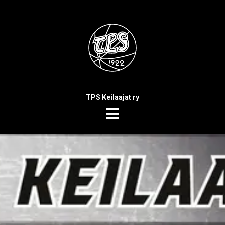
TPS Keilaajat ry
MENU