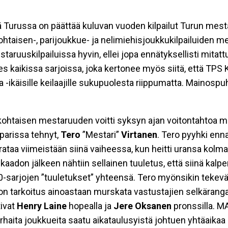
ä Turussa on päättää kuluvan vuoden kilpailut Turun mesta
kohtaisen-, parijoukkue- ja nelimiehisjoukkukilpailuiden 
aruuskilpailuissa hyvin, ellei jopa ennätyksellisti mitatt
s kaikissa sarjoissa, joka kertonee myös siitä, että TPS Ke
ja -ikäisille keilaajille sukupuolesta riippumatta. Mainosp
ohtaisen mestaruuden voitti syksyn ajan voitontahtoa mes
 parissa tehnyt,
Tero
”Mestari”
Virtanen
. Tero pyyhki enn
rataa viimeistään siinä vaiheessa, kun heitti uransa kolm
kaadon jälkeen nähtiin sellainen tuuletus, että siinä kal
-sarjojen ”tuuletukset” yhteensä. Tero myönsikin tekev
lä on tarkoitus ainoastaan murskata vastustajien selkärang
tivat
Henry Laine
hopealla ja
Jere Oksanen
pronssilla. M
rhaita joukkueita saatu aikataulusyistä johtuen yhtäaikaa r