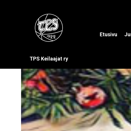
Etusivu
Ju
TPS Keilaajat ry