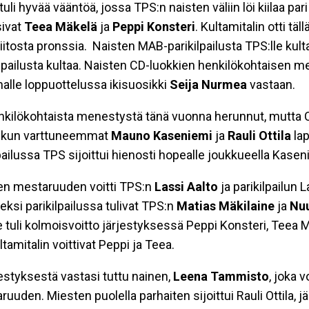
i hyvää vääntöä, jossa TPS:n naisten väliin löi kiilaa pa
ivat
Teea Mäkelä
ja
Peppi Konsteri
. Kultamitalin otti tä
iitosta pronssia. Naisten MAB-parikilpailusta TPS:lle kul
ilpailusta kultaa. Naisten CD-luokkien henkilökohtaisen 
malle loppuottelussa ikisuosikki
Seija Nurmea
vastaan.
enkilökohtaista menestystä tänä vuonna herunnut, mutta CD
a, kun varttuneemmat
Mauno Kaseniemi
ja
Rauli Ottila
lap
ailussa TPS sijoittui hienosti hopealle joukkueella Kaseni
sen mestaruuden voitti TPS:n
Lassi Aalto
ja parikilpailun 
ksi parikilpailussa tulivat TPS:n
Matias Mäkilaine
ja
Nuu
le tuli kolmoisvoitto järjestyksessä Peppi Konsteri, Teea 
ltamitalin voittivat Peppi ja Teea.
styksestä vastasi tuttu nainen,
Leena Tammisto
, joka v
uden. Miesten puolella parhaiten sijoittui Rauli Ottila, j