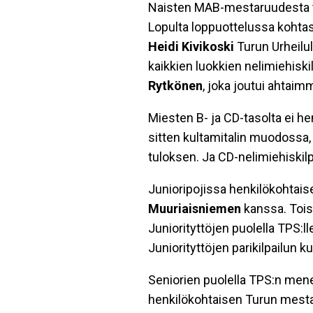
Naisten MAB-mestaruudesta tul
Lopulta loppuottelussa kohtas
Heidi Kivikoski
Turun Urheilul
kaikkien luokkien nelimiehisk
Rytkönen
, joka joutui ahtaim
Miesten B- ja CD-tasolta ei h
sitten kultamitalin muodoss
tuloksen. Ja CD-nelimiehiskilp
Junioripojissa henkilökohtai
Muuriaisniemen
kanssa. Toise
Juniorityttöjen puolella TPS:l
Juniorityttöjen parikilpailun ku
Seniorien puolella TPS:n mene
henkilökohtaisen Turun mestaru