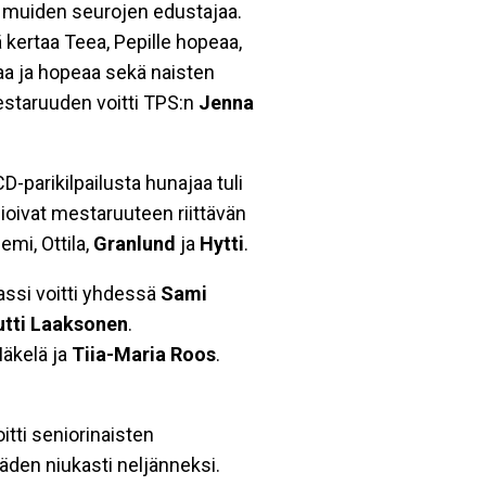
ri muiden seurojen edustajaa.
llä kertaa Teea, Pepille hopeaa,
taa ja hopeaa sekä naisten
mestaruuden voitti TPS:n
Jenna
-parikilpailusta hunajaa tuli
ioivat mestaruuteen riittävän
emi, Ottila,
Granlund
ja
Hytti
.
Lassi voitti yhdessä
Sami
tti Laaksonen
.
Mäkelä ja
Tiia-Maria Roos
.
oitti seniorinaisten
ääden niukasti neljänneksi.