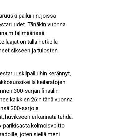
ruuskilpailuihin, joissa
mestaruudet. Tänäkin vuonna
una mitalimäärissä.
ilaajat on tällä hetkellä
uheet sikseen ja tulosten
taruuskilpailuihin kerännyt,
akkosuosikeilla keilaratojen
annen 300-sarjan finaalin
penee kaikkien 26:n tänä vuonna
änsä 300-sarjoja
at, huvikseen ei kannata tehdä.
A-parikisasta kolmoisvoitto
adoille, joten siellä meni