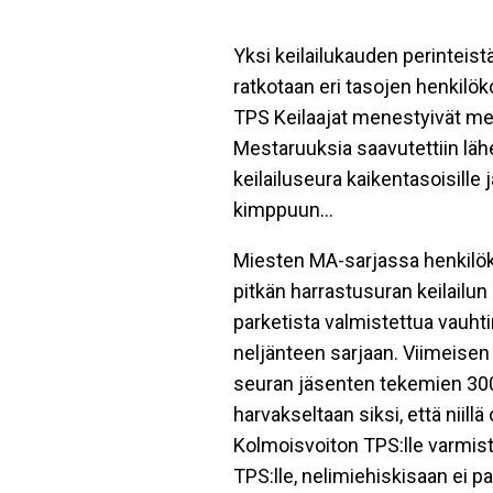
Yksi keilailukauden perinteist
ratkotaan eri tasojen henkilö
TPS Keilaajat menestyivät mest
Mestaruuksia saavutettiin lähe
keilailuseura kaikentasoisille 
kimppuun…
Miesten MA-sarjassa henkilök
pitkän harrastusuran keilailun
parketista valmistettua vauhti
neljänteen sarjaan. Viimeisen 
seuran jäsenten tekemien 300
harvakseltaan siksi, että niil
Kolmoisvoiton TPS:lle varmis
TPS:lle, nelimiehiskisaan ei pa