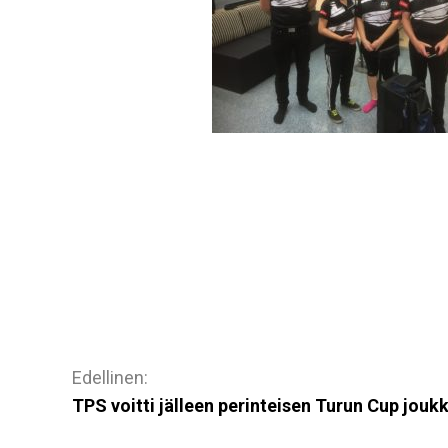
Artikkelien
selaus
TPS voitti jälleen perinteisen Turun Cup joukk