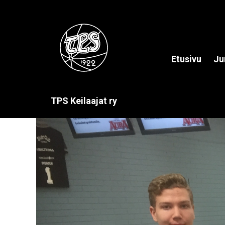
Etusivu
Ju
TPS Keilaajat ry