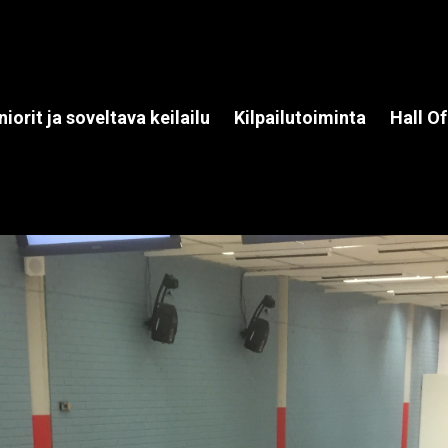
niorit ja soveltava keilailu
Kilpailutoiminta
Hall O