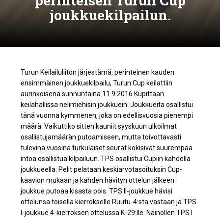
perinteisen Turun Cup
joukkuekilpailun.
Turun Keilailuliiton järjestämä, perinteinen kauden
ensimmäinen joukkuekilpailu, Turun Cup keilattiin
aurinkoisena sunnuntaina 11.9.2016 Kupittaan
keilahallissa nelimiehisin joukkuein. Joukkueita osallistui
tänä vuonna kymmenen, joka on edellisvuosia pienempi
määrä. Vaikuttiko sitten kauniit syyskuun ulkoilmat
osallistujamäärän putoamiseen, mutta toivottavasti
tulevina vuosina turkulaiset seurat kokisivat suurempaa
intoa osallistua kilpailuun. TPS osallistui Cupiin kahdella
joukkueella. Pelit pelataan keskiarvotasoituksin Cup-
kaavion mukaan ja kahden hävityn ottelun jälkeen
joukkue putoaa kisasta pois. TPS II-joukkue hävisi
ottelunsa toisella kierrokselle Ruutu-4:sta vastaan ja TPS
I-joukkue 4-kierroksen ottelussa K-29:lle. Näinollen TPS I