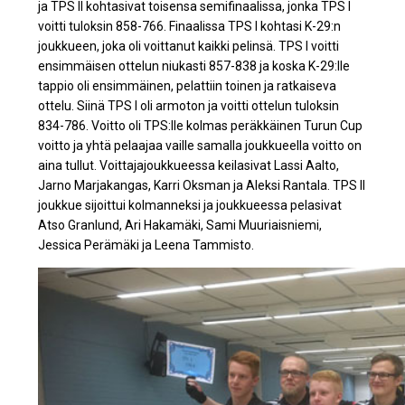
ja TPS II kohtasivat toisensa semifinaalissa, jonka TPS I
voitti tuloksin 858-766. Finaalissa TPS I kohtasi K-29:n
joukkueen, joka oli voittanut kaikki pelinsä. TPS I voitti
ensimmäisen ottelun niukasti 857-838 ja koska K-29:lle
tappio oli ensimmäinen, pelattiin toinen ja ratkaiseva
ottelu. Siinä TPS I oli armoton ja voitti ottelun tuloksin
834-786. Voitto oli TPS:lle kolmas peräkkäinen Turun Cup
voitto ja yhtä pelaajaa vaille samalla joukkueella voitto on
aina tullut. Voittajajoukkueessa keilasivat Lassi Aalto,
Jarno Marjakangas, Karri Oksman ja Aleksi Rantala. TPS II
joukkue sijoittui kolmanneksi ja joukkueessa pelasivat
Atso Granlund, Ari Hakamäki, Sami Muuriaisniemi,
Jessica Perämäki ja Leena Tammisto.