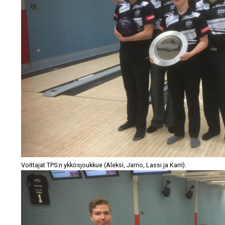
Voittajat TPS:n ykkösjoukkue (Aleksi, Jarno, Lassi ja Karri).