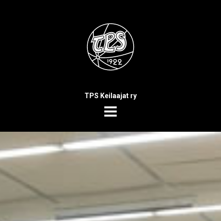
TPS Keilaajat ry
MENU