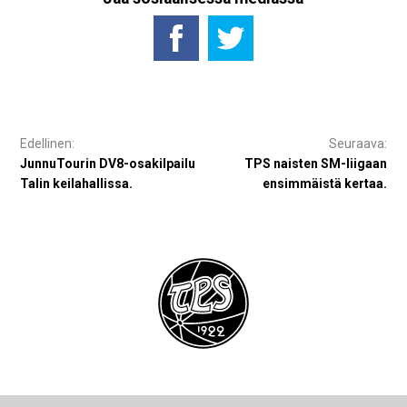
Artikkelien
selaus
JunnuTourin DV8-osakilpailu
TPS naisten SM-liigaan
Talin keilahallissa.
ensimmäistä kertaa.