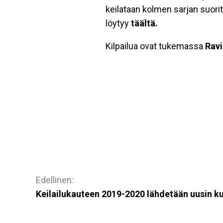
keilataan kolmen sarjan suorit
löytyy
täältä.
Kilpailua ovat tukemassa
Ravi
Artikkelien
selaus
Keilailukauteen 2019-2020 lähdetään uusin ku