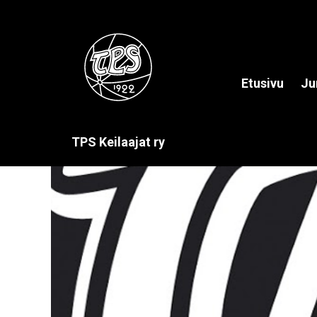
Etusivu
Ju
TPS Keilaajat ry