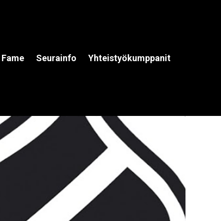
f Fame
Seurainfo
Yhteistyökumppanit