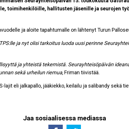
simmäisen Seurayhteisöpäivän 15. toukokuuta Gatorade 
lle, toimihenkilöille, hallitusten jäsenille ja seurojen t
odelle ja aloite tapahtumalle on lähtenyt Turun Palloseur
TPS:lle ja nyt olisi tarkoitus luoda uusi perinne Seurayht
lisyyttä ja yhteistä tekemistä. Seurayhteisöpäivän ideana
ikunnan sekä urheilun riemua
, Friman tiivistää.
jit eli jalkapallo, jääkiekko, keilailu ja salibandy sekä t
Jaa sosiaalisessa mediassa