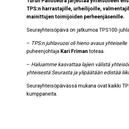
Turun Palloseura järjestää yhteisölleen en
TPS:n harrastajille, urheilijoille, valmentaji
mainittujen toimijoiden perheenjäsenille.
Seurayhteisöpäivä on jatkumoa TPS100-juhlavu
–
TPS:n juhlavuosi oli hieno avaus yhteiselle 
puheenjohtaja
Kari Friman
toteaa.
–
Haluamme kasvattaa lajien välistä yhteisöl
yhteisestä Seurasta ja ylipäätään edistää li
Seurayhteisöpäivässä mukana ovat kaikki TPS-la
kumppaneita.