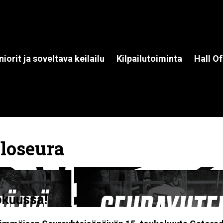
niorit ja soveltava keilailu
Kilpailutoiminta
Hall O
loseura
okuussa!