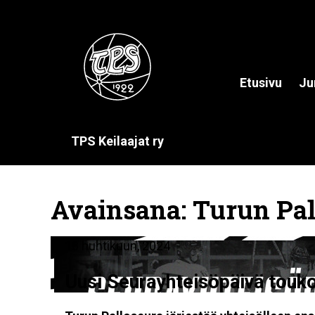
Etusivu
Ju
TPS Keilaajat ry
Avainsana:
Turun Pal
18 huhtikuun, 2024
Uusi Seurayhteisöpäivä touk