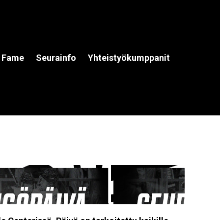
f Fame
Seurainfo
Yhteistyökumppanit