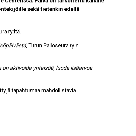
Centerissä. Päivä on tarkoitettu kaikille
yöntekijöille sekä tietenkin edellä
a ry:ltä.
eisöpäivästä
, Turun Palloseura ry:n
 on aktivoida yhteisöä, luoda lisäarvoa
iettyjä tapahtumaa mahdollistavia