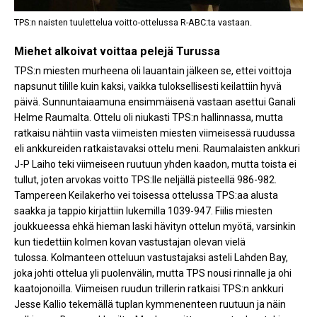
TPS:n naisten tuulettelua voitto-ottelussa R-ABC:ta vastaan.
Miehet alkoivat voittaa pelejä Turussa
TPS:n miesten murheena oli lauantain jälkeen se, ettei voittoja
napsunut tilille kuin kaksi, vaikka tuloksellisesti keilattiin hyvä
päivä. Sunnuntaiaamuna ensimmäisenä vastaan asettui Ganali
Helme Raumalta. Ottelu oli niukasti TPS:n hallinnassa, mutta
ratkaisu nähtiin vasta viimeisten miesten viimeisessä ruudussa
eli ankkureiden ratkaistavaksi ottelu meni. Raumalaisten ankkuri
J-P Laiho teki viimeiseen ruutuun yhden kaadon, mutta toista ei
tullut, joten arvokas voitto TPS:lle neljällä pisteellä 986-982.
Tampereen Keilakerho vei toisessa ottelussa TPS:aa alusta
saakka ja tappio kirjattiin lukemilla 1039-947. Fiilis miesten
joukkueessa ehkä hieman laski hävityn ottelun myötä, varsinkin
kun tiedettiin kolmen kovan vastustajan olevan vielä
tulossa. Kolmanteen otteluun vastustajaksi asteli Lahden Bay,
joka johti ottelua yli puolenvälin, mutta TPS nousi rinnalle ja ohi
kaatojonoilla. Viimeisen ruudun trillerin ratkaisi TPS:n ankkuri
Jesse Kallio tekemällä tuplan kymmenenteen ruutuun ja näin