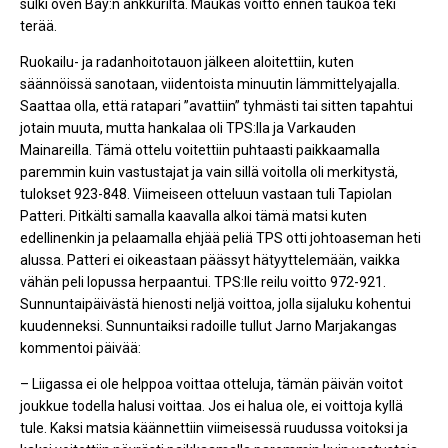
sulki oven Bay:n ankkurilta. Maukas voitto ennen taukoa teki
terää.
Ruokailu- ja radanhoitotauon jälkeen aloitettiin, kuten
säännöissä sanotaan, viidentoista minuutin lämmittelyajalla.
Saattaa olla, että ratapari ”avattiin” tyhmästi tai sitten tapahtui
jotain muuta, mutta hankalaa oli TPS:lla ja Varkauden
Mainareilla. Tämä ottelu voitettiin puhtaasti paikkaamalla
paremmin kuin vastustajat ja vain sillä voitolla oli merkitystä,
tulokset 923-848. Viimeiseen otteluun vastaan tuli Tapiolan
Patteri. Pitkälti samalla kaavalla alkoi tämä matsi kuten
edellinenkin ja pelaamalla ehjää peliä TPS otti johtoaseman heti
alussa. Patteri ei oikeastaan päässyt hätyyttelemään, vaikka
vähän peli lopussa herpaantui. TPS:lle reilu voitto 972-921.
Sunnuntaipäivästä hienosti neljä voittoa, jolla sijaluku kohentui
kuudenneksi. Sunnuntaiksi radoille tullut Jarno Marjakangas
kommentoi päivää:
– Liigassa ei ole helppoa voittaa otteluja, tämän päivän voitot
joukkue todella halusi voittaa. Jos ei halua ole, ei voittoja kyllä
tule. Kaksi matsia käännettiin viimeisessä ruudussa voitoksi ja