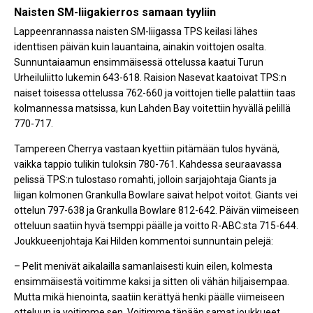
Naisten SM-liigakierros samaan tyyliin
Lappeenrannassa naisten SM-liigassa TPS keilasi lähes
identtisen päivän kuin lauantaina, ainakin voittojen osalta.
Sunnuntaiaamun ensimmäisessä ottelussa kaatui Turun
Urheiluliitto lukemin 643-618. Raision Nasevat kaatoivat TPS:n
naiset toisessa ottelussa 762-660 ja voittojen tielle palattiin taas
kolmannessa matsissa, kun Lahden Bay voitettiin hyvällä pelillä
770-717.
Tampereen Cherrya vastaan kyettiin pitämään tulos hyvänä,
vaikka tappio tulikin tuloksin 780-761. Kahdessa seuraavassa
pelissä TPS:n tulostaso romahti, jolloin sarjajohtaja Giants ja
liigan kolmonen Grankulla Bowlare saivat helpot voitot. Giants vei
ottelun 797-638 ja Grankulla Bowlare 812-642. Päivän viimeiseen
otteluun saatiin hyvä tsemppi päälle ja voitto R-ABC:sta 715-644.
Joukkueenjohtaja Kai Hilden kommentoi sunnuntain pelejä:
– Pelit menivät aikalailla samanlaisesti kuin eilen, kolmesta
ensimmäisestä voitimme kaksi ja sitten oli vähän hiljaisempaa.
Mutta mikä hienointa, saatiin kerättyä henki päälle viimeiseen
otteluun ja voitimme sen. Voitimme tänään samat joukkueet