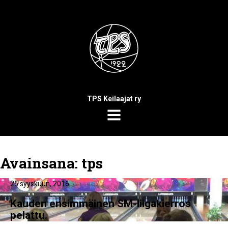
TPS Keilaajat ry
MENU
Avainsana:
tps
25 syyskuun, 2016
Kauden ensimmäinen SM-liigakierros
pelattu.