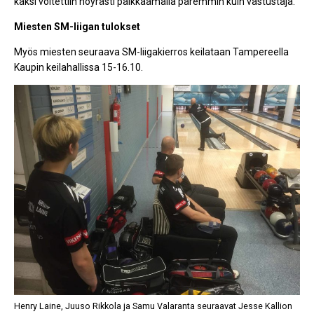
kaksi voitettiin nöyrästi paikkaamalla paremmin kuin vastustaja.
Miesten SM-liigan tulokset
Myös miesten seuraava SM-liigakierros keilataan Tampereella
Kaupin keilahallissa 15-16.10.
Henry Laine, Juuso Rikkola ja Samu Valaranta seuraavat Jesse Kallion