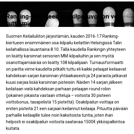
9 lokakuun, 2016
Ranking-kiertueen osakilpailuvoiton vei
tuttu mies
Suomen Keilailuliiton järjestämän, kauden 2016-17 Ranking-
kiertueen ensimmäinen osa-kilpailu keilattiin Helsingissä Talin
keilahallissa lauantaina 8.10. Tällä kaudella Rankingin yhteyteen
on lisätty karsinnat seniorien MM-kilpailuihin ja sen myötä
osanottajamäärää on lisätty 108 kilpailijaan. Turnausformaatti
on parilta viime kaudelta pitkälti tuttu eli kaikki pelaajat keilaavat
kahdeksan sarjan karsinnan yhtäaikaisesti ja 24 parasta jatkavat
kuusi sarjaa lisää karsinnan pisteisiin. Näiden 14 sarjan jälkeen
keilataan vielä kahdeksan parhaan pelaajan round robin
(jokainen jokaista vastaan otteluja – voitosta 30 pisteen
voittobonus, tasapelistä 15 pistettä). Osakilpailun voittaja on
eniten pisteitä 21:een sarjaan keilannut keilaaja. Pituutta päivään
parhaille keilaajille tulee noin kaksitoista tuntia, joten ihan
helposti ei osakilpailun voitosta saatavaa 1500€ ykköspalkintoa
kuitata.