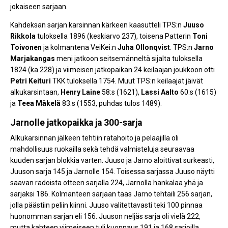
jokaiseen sarjaan.
Kahdeksan sarjan karsinnan kärkeen kaasutteli TPS:n
Juuso
Rikkola
tuloksella 1896 (keskiarvo 237), toisena Patterin
Toni
Toivonen
ja kolmantena VeiKei:n
Juha Ollonqvist
. TPS:n
Jarno
Marjakangas
meni jatkoon seitsemänneltä sijalta tuloksella
1824 (ka.228) ja viimeisen jatkopaikan 24 keilaajan joukkoon otti
Petri Keituri
TKK tuloksella 1754. Muut TPS:n keilaajat jäivät
alkukarsintaan,
Henry Laine
58:s (1621),
Lassi Aalto
60:s (1615)
ja
Teea Mäkelä
83:s (1553, puhdas tulos 1489).
Jarnolle jatkopaikka ja 300-sarja
Alkukarsinnan jälkeen tehtiin ratahoito ja pelaajilla oli
mahdollisuus ruokailla sekä tehdä valmisteluja seuraavaa
kuuden sarjan blokkia varten. Juuso ja Jarno aloittivat surkeasti,
Juuson sarja 145 ja Jarnolle 154. Toisessa sarjassa Juuso näytti
saavan radoista otteen sarjalla 224, Jarnolla hankalaa yhä ja
sarjaksi 186. Kolmanteen sarjaan taas Jarno tehtaili 256 sarjan,
jolla päästiin peliin kiinni. Juuso valitettavasti teki 100 pinnaa
huonomman sarjan eli 156. Juuson neljäs sarja oli vielä 222,
mutta kahteen viimeiseen tuli kuoppaus 191 ja 168 sarjoilla.