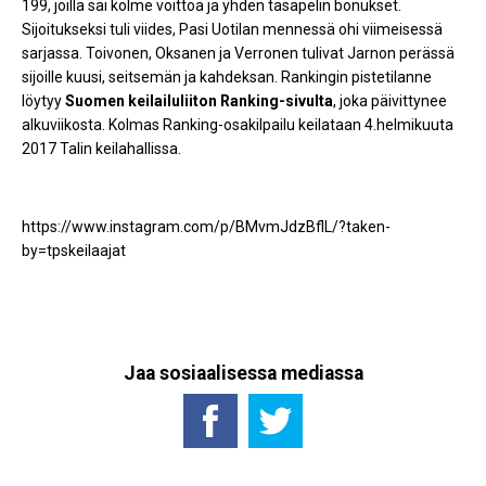
199, joilla sai kolme voittoa ja yhden tasapelin bonukset.
Sijoitukseksi tuli viides, Pasi Uotilan mennessä ohi viimeisessä
sarjassa. Toivonen, Oksanen ja Verronen tulivat Jarnon perässä
sijoille kuusi, seitsemän ja kahdeksan. Rankingin pistetilanne
löytyy
Suomen keilailuliiton Ranking-sivulta
, joka päivittynee
alkuviikosta. Kolmas Ranking-osakilpailu keilataan 4.helmikuuta
2017 Talin keilahallissa.
https://www.instagram.com/p/BMvmJdzBflL/?taken-
by=tpskeilaajat
Jaa sosiaalisessa mediassa