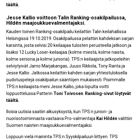
täältä.
Jesse Kallio voittoon Talin Ranking-osakilpailussa,
Hildén maajoukkuevalmentajaksi.
Kauden toinen Ranking-osakilpailu keilattiin Talin keilahallissa
Helsingissä 19.10.2019. Osakilpailussa pelattiin kahdeksan sarjan
karsinta, josta selvisi 20 keilaajaa tulosten perusteella jatkoon ja
lisäksi 12 Lucky Loser-keilaajaa (kolme miestä, kolme naista,
kolme senioria ja kolme junioria). TPS:n keilaajista jatkopeleihin
selviytyivät Jarno Marjakangas, Juuso Rikkola, Tony Ranta ja
Jesse Kallio. Jatkossa keilattiin kahden sarjan yhteistuloksella
pudotuspelejä osakilpailun sääntöjen mukaisesti. Pisimmälle
TPS:n keilaajista meni Jesse Kallio, joka lopulta voitti
loppuottelussa Patterin
Toni
Toivosen
.
Ranking-sivut löytyvät
täältä.
Iloisia uutisia saatiin alkusyksystä, kun TPS:n juniori- ja
nuorisotoiminnasta vastaava Pro-valmentaja
Kai Hildén
valittiin
Suomen naisten maajoukkuevalmentajaksi.
Loppuun vielä maininta TPS:n Syyskilpailuun liittyen. TPS