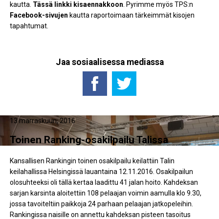
kautta.
Tässä linkki kisaennakkoon
. Pyrimme myös TPS:n
Facebook-sivujen
kautta raportoimaan tärkeimmät kisojen
tapahtumat.
Jaa sosiaalisessa mediassa
13 marraskuun, 2016
Toinen Ranking-osakilpailu Talissa
Kansallisen Rankingin toinen osakilpailu keilattiin Talin
keilahallissa Helsingissä lauantaina 12.11.2016. Osakilpailun
olosuhteeksi oli tällä kertaa laadittu 41 jalan hoito. Kahdeksan
sarjan karsinta aloitettiin 108 pelaajan voimin aamulla klo 9.30,
jossa tavoiteltiin paikkoja 24 parhaan pelaajan jatkopeleihin.
Rankingissa naisille on annettu kahdeksan pisteen tasoitus