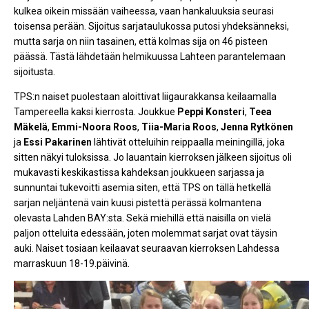
kulkea oikein missään vaiheessa, vaan hankaluuksia seurasi
toisensa perään. Sijoitus sarjataulukossa putosi yhdeksänneksi,
mutta sarja on niin tasainen, että kolmas sija on 46 pisteen
päässä. Tästä lähdetään helmikuussa Lahteen parantelemaan
sijoitusta.
TPS:n naiset puolestaan aloittivat liigaurakkansa keilaamalla
Tampereella kaksi kierrosta. Joukkue
Peppi Konsteri
,
Teea
Mäkelä
,
Emmi-Noora Roos
,
Tiia-Maria Roos
,
Jenna Rytkönen
ja
Essi Pakarinen
lähtivät otteluihin reippaalla meiningillä, joka
sitten näkyi tuloksissa. Jo lauantain kierroksen jälkeen sijoitus oli
mukavasti keskikastissa kahdeksan joukkueen sarjassa ja
sunnuntai tukevoitti asemia siten, että TPS on tällä hetkellä
sarjan neljäntenä vain kuusi pistettä perässä kolmantena
olevasta Lahden BAY:sta. Sekä miehillä että naisilla on vielä
paljon otteluita edessään, joten molemmat sarjat ovat täysin
auki. Naiset tosiaan keilaavat seuraavan kierroksen Lahdessa
marraskuun 18-19.päivinä.