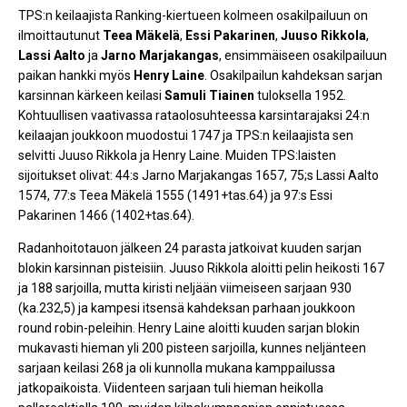
TPS:n keilaajista Ranking-kiertueen kolmeen osakilpailuun on
ilmoittautunut
Teea Mäkelä
,
Essi
Pakarinen
,
Juuso Rikkola
,
Lassi Aalto
ja
Jarno Marjakangas
, ensimmäiseen osakilpailuun
paikan hankki myös
Henry Laine
. Osakilpailun kahdeksan sarjan
karsinnan kärkeen keilasi
Samuli Tiainen
tuloksella 1952.
Kohtuullisen vaativassa rataolosuhteessa karsintarajaksi 24:n
keilaajan joukkoon muodostui 1747 ja TPS:n keilaajista sen
selvitti Juuso Rikkola ja Henry Laine. Muiden TPS:laisten
sijoitukset olivat: 44:s Jarno Marjakangas 1657, 75;s Lassi Aalto
1574, 77:s Teea Mäkelä 1555 (1491+tas.64) ja 97:s Essi
Pakarinen 1466 (1402+tas.64).
Radanhoitotauon jälkeen 24 parasta jatkoivat kuuden sarjan
blokin karsinnan pisteisiin. Juuso Rikkola aloitti pelin heikosti 167
ja 188 sarjoilla, mutta kiristi neljään viimeiseen sarjaan 930
(ka.232,5) ja kampesi itsensä kahdeksan parhaan joukkoon
round robin-peleihin. Henry Laine aloitti kuuden sarjan blokin
mukavasti hieman yli 200 pisteen sarjoilla, kunnes neljänteen
sarjaan keilasi 268 ja oli kunnolla mukana kamppailussa
jatkopaikoista. Viidenteen sarjaan tuli hieman heikolla