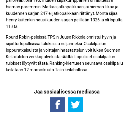
palloreaktiolla 190, muiden kilpakumppanien onnistuessa
hieman paremmin. Matkaa jatkopaikkaan jäi hieman liikaa ja
kuudennen sarjan 247 ei jatkopaikkaan riittänyt. Monta sijaa
Henry kuitenkin nousi kuuden sarjan pelillään 1326 ja oli lopulta
11:sta.
Round Robin-peleissä TPS:n Juuso Rikkola onnistui hyvin ja
sijoittui lopullisissa tuloksissa neljänneksi. Osakilpailun
loppuratkaisuista ja voittajan haastattelun voit lukea Suomen
Keilailuliiton verkkopalvelusta
täältä
. Lopulliset osakilpailun
tulokset löytyvät
tästä
. Ranking-kiertueen seuraava osakilpailu
keilataan 12.marraskuuta Talin keilahallissa.
Jaa sosiaalisessa mediassa