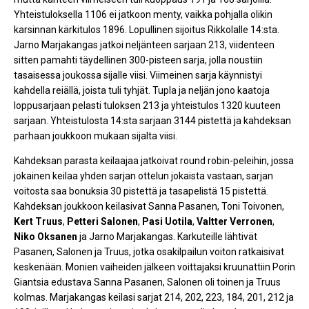
Yhteistuloksella 1106 ei jatkoon menty, vaikka pohjalla olikin
karsinnan kärkitulos 1896. Lopullinen sijoitus Rikkolalle 14:sta.
Jarno Marjakangas jatkoi neljänteen sarjaan 213, viidenteen
sitten pamahti täydellinen 300-pisteen sarja, jolla noustiin
tasaisessa joukossa sijalle viisi. Viimeinen sarja käynnistyi
kahdella reiällä, joista tuli tyhjät. Tupla ja neljän jono kaatoja
loppusarjaan pelasti tuloksen 213 ja yhteistulos 1320 kuuteen
sarjaan. Yhteistulosta 14:sta sarjaan 3144 pistettä ja kahdeksan
parhaan joukkoon mukaan sijalta viisi.
Kahdeksan parasta keilaajaa jatkoivat round robin-peleihin, jossa
jokainen keilaa yhden sarjan ottelun jokaista vastaan, sarjan
voitosta saa bonuksia 30 pistettä ja tasapelistä 15 pistettä.
Kahdeksan joukkoon keilasivat Sanna Pasanen, Toni Toivonen,
Kert Truus
,
Petteri Salonen
,
Pasi Uotila
,
Valtter Verronen
,
Niko Oksanen
ja Jarno Marjakangas. Karkuteille lähtivät
Pasanen, Salonen ja Truus, jotka osakilpailun voiton ratkaisivat
keskenään. Monien vaiheiden jälkeen voittajaksi kruunattiin Porin
Giantsia edustava Sanna Pasanen, Salonen oli toinen ja Truus
kolmas. Marjakangas keilasi sarjat 214, 202, 223, 184, 201, 212 ja