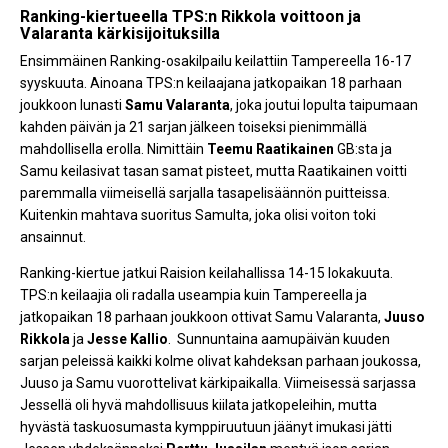
Ranking-kiertueella TPS:n Rikkola voittoon ja
Valaranta kärkisijoituksilla
Ensimmäinen Ranking-osakilpailu keilattiin Tampereella 16-17
syyskuuta. Ainoana TPS:n keilaajana jatkopaikan 18 parhaan
joukkoon lunasti
Samu Valaranta
, joka joutui lopulta taipumaan
kahden päivän ja 21 sarjan jälkeen toiseksi pienimmällä
mahdollisella erolla. Nimittäin
Teemu Raatikainen
GB:sta ja
Samu keilasivat tasan samat pisteet, mutta Raatikainen voitti
paremmalla viimeisellä sarjalla tasapelisäännön puitteissa.
Kuitenkin mahtava suoritus Samulta, joka olisi voiton toki
ansainnut.
Ranking-kiertue jatkui Raision keilahallissa 14-15 lokakuuta.
TPS:n keilaajia oli radalla useampia kuin Tampereella ja
jatkopaikan 18 parhaan joukkoon ottivat Samu Valaranta,
Juuso
Rikkola
ja
Jesse Kallio
. Sunnuntaina aamupäivän kuuden
sarjan peleissä kaikki kolme olivat kahdeksan parhaan joukossa,
Juuso ja Samu vuorottelivat kärkipaikalla. Viimeisessä sarjassa
Jessellä oli hyvä mahdollisuus kiilata jatkopeleihin, mutta
hyvästä taskuosumasta kymppiruutuun jäänyt imukasi jätti