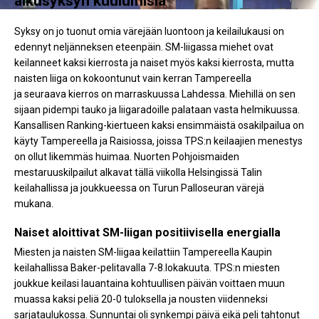
alkusyksyn kuulumisia
Syksy on jo tuonut omia värejään luontoon ja keilailukausi on
edennyt neljänneksen eteenpäin. SM-liigassa miehet ovat
keilanneet kaksi kierrosta ja naiset myös kaksi kierrosta, mutta
naisten liiga on kokoontunut vain kerran Tampereella
ja seuraava kierros on marraskuussa Lahdessa. Miehillä on sen
sijaan pidempi tauko ja liigaradoille palataan vasta helmikuussa.
Kansallisen Ranking-kiertueen kaksi ensimmäistä osakilpailua on
käyty Tampereella ja Raisiossa, joissa TPS:n keilaajien menestys
on ollut likemmäs huimaa. Nuorten Pohjoismaiden
mestaruuskilpailut alkavat tällä viikolla Helsingissä Talin
keilahallissa ja joukkueessa on Turun Palloseuran värejä
mukana.
Naiset aloittivat SM-liigan positiivisella energialla
Miesten ja naisten SM-liigaa keilattiin Tampereella Kaupin
keilahallissa Baker-pelitavalla 7-8.lokakuuta. TPS:n miesten
joukkue keilasi lauantaina kohtuullisen päivän voittaen muun
muassa kaksi peliä 20-0 tuloksella ja nousten viidenneksi
sarjataulukossa. Sunnuntai oli synkempi päivä eikä peli tahtonut