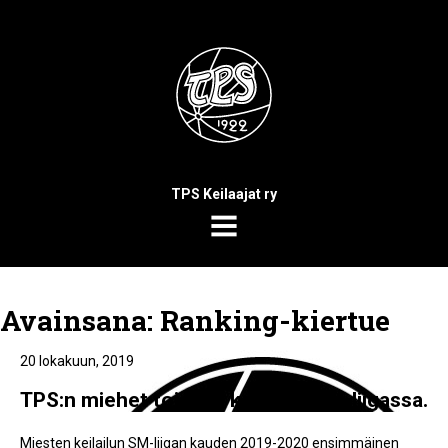
TPS Keilaajat ry
MENU
Avainsana:
Ranking-kiertue
20 lokakuun, 2019
TPS:n miehet toisena keilailun SM-liigassa.
Miesten keilailun SM-liigan kauden 2019-2020 ensimmäinen