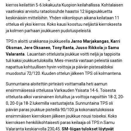
kierros keilattiin 5-6.lokakuuta Kuopion keilahallissa. Kohtalaisen
vaativaksi arvioitu rataolosuhde haastoi 12 liigajoukkuetta
keskinäisiin mittelöihin. Yhden viikonlopun aikana keilataan 11
ottelua eli yksi kierros. Koko kausi koostuu neljästä kierroksesta
ja kolmen parhaan joukkueen pudotuspeleistä.
TPS:n aloitti urakkansa joukkueella
Jarno Marjakangas
,
Karri
Oksman
,
Jere Oksanen
,
Tony Ranta
,
Juuso Rikkola
ja
Samu
Valaranta
. Lauantain otteluista joukkue voitti neljä ja tappioita
tuli kaksi joukkuetuloksilla. Mies-miestä vastaan peleistä saatiin
napattua kohtuullisen hyvin voittoja ja päivän pistesaldoksi
muodostui 72/120. Kuuden ottelun jälkeen TPS oli kolmantena.
Sunnuntaina aloitettiin pirteästi voittamalla heti aamun
ensimmäisessä ottelussa Varkauden Ysisata 14-6. Toisesta
ottelusta alkoi varsinainen ilotulitus ja voittoja napsittiin 18-2, 20-
0, 20-0 ja 18-2 lukemilla vastustajista. Sunnuntaina TPS oli
päivän paras joukkue pisteillä 90/100 ja kokonaistuloksissa
ensimmäisen kierroksen jälkeen joukkue nousi toiseksi. Koko
kierroksen henkilökohtaisesti paras keilaaja oli TPS:n Samu
Valaranta keskiarvolla 230,45.
SM-liigan tulokset löytyvät