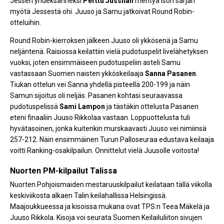
Jessen yhdeksänneksi
Perttu Jussilan
mentyä ison sarjan
myötä Jessestä ohi. Juuso ja Samu jatkoivat Round Robin-
otteluihin.
Round Robin-kierroksen jälkeen Juuso oli ykkösenä ja Samu
neljäntenä. Raisiossa keilattiin vielä pudotuspelit livelähetyksen
vuoksi, joten ensimmäiseen pudotuspeliin asteli Samu
vastassaan Suomen naisten ykköskeilaaja
Sanna Pasanen
.
Tiukan ottelun vei Sanna yhdellä pisteellä 200-199 ja näin
Samun sijoitus oli neljäs. Pasanen kohtasi seuraavassa
pudotuspelissä
Sami Lampon
ja tästäkin ottelusta Pasanen
eteni finaaliin Juuso Rikkolaa vastaan. Loppuottelusta tuli
hyvätasoinen, jonka kuitenkin murskaavasti Juuso vei nimiinsä
257-212. Näin ensimmäinen Turun Palloseuraa edustava keilaaja
voitti Ranking-osakilpailun. Onnittelut vielä Juusolle voitosta!
Nuorten PM-kilpailut Talissa
Nuorten Pohjoismaiden mestaruuskilpailut keilataan tällä viikolla
keskiviikosta alkaen Talin keilahallissa Helsingissä.
Maajoukkueessa ja kisoissa mukana ovat TPS:n Teea Mäkelä ja
Juuso Rikkola. Kisoja voi seurata Suomen Keilailuliiton sivujen