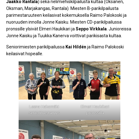
Jaakko Rantala
) sekä nelimiehiskilpailusta kultaa (Oksanen,
Oksman, Marjakangas, Rantala). Miesten B-parikilpailusta
parimestaruuteen keilasivat kokemuksella Raimo Palokoski ja
nuoruuden innolla Jonne Kaisku. Miesten CD-parikilpailussa
pronssille ylsivät Elmeri Haukikari ja
Seppo Virkkala
. Junioreissa
Jonne Kaisku ja Tuukka Kanerva voittivat parikisasta kultaa.
Seniorimiesten parikilpailussa
Kai Hildén
ja Raimo Palokoski
keilasivat hopealle.
Leena Hakamäki
Elmeri Haukikari
seniorimestaruus
pronssilla