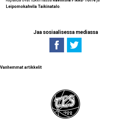
Kilpailua ovat tukemassa
Ravintola Pikku-Torre
ja
Leipomokahvila Taikinatalo
.
Jaa sosiaalisessa mediassa
Artikkelien
Vanhemmat artikkelit
selaus