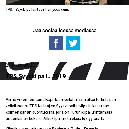
TPS:n Syyskilpailun top3 hymyssä suin.
Jaa sosiaalisessa mediassa
23 syyskuun, 2019
TPS Syyskilpailu 2019
Viime viikon torstaina Kupittaan keilahallissa alkoi turkulaisen
keilailuseura TPS Keilaajien Syyskilpailu. Kilpailu keilataan
kolmen sarjan suorituksina, joka on Turun kilpailurintamalla
uudenlainen kokeilu. Alkukilpailun tuloksia löytyy
täältä.