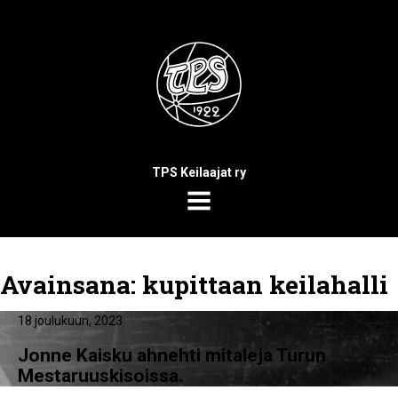
TPS Keilaajat ry
MENU
Avainsana:
kupittaan keilahalli
18 joulukuun, 2023
Jonne Kaisku ahnehti mitaleja Turun
Mestaruuskisoissa.