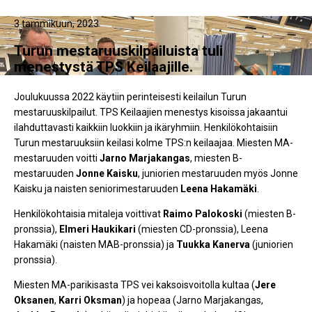
3 tammikuun, 2023
Turun mestaruuskilpailuista tuli
menestystä TPS Keilaajille.
Joulukuussa 2022 käytiin perinteisesti keilailun Turun
mestaruuskilpailut. TPS Keilaajien menestys kisoissa jakaantui
ilahduttavasti kaikkiin luokkiin ja ikäryhmiin. Henkilökohtaisiin
Turun mestaruuksiin keilasi kolme TPS:n keilaajaa. Miesten MA-
mestaruuden voitti
Jarno Marjakangas
, miesten B-
mestaruuden
Jonne Kaisku
, juniorien mestaruuden myös Jonne
Kaisku ja naisten seniorimestaruuden
Leena Hakamäki
.
Henkilökohtaisia mitaleja voittivat
Raimo Palokoski
(miesten B-
pronssia),
Elmeri Haukikari
(miesten CD-pronssia), Leena
Hakamäki (naisten MAB-pronssia) ja
Tuukka Kanerva
(juniorien
pronssia).
Miesten MA-parikisasta TPS vei kaksoisvoitolla kultaa (
Jere
Oksanen
,
Karri Oksman
) ja hopeaa (Jarno Marjakangas,