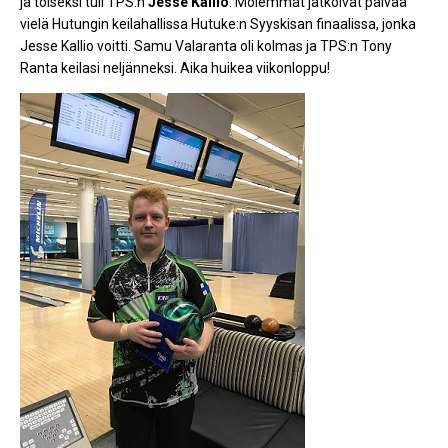
ja toiseksi tuli TPS:n
Jesse Kallio
. Molemmat jatkoivat päivää
vielä Hutungin keilahallissa Hutuke:n Syyskisan finaalissa, jonka
Jesse Kallio voitti. Samu Valaranta oli kolmas ja TPS:n Tony
Ranta keilasi neljänneksi. Aika huikea viikonloppu!