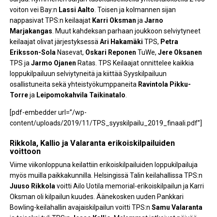
voiton vei Bay:n
Lassi Aalto
. Toisen ja kolmannen sijan
nappasivat TPS:n keilaajat
Karri Oksman
ja
Jarno
Marjakangas
. Muut kahdeksan parhaan joukkoon selviytyneet
keilaajat olivat järjestyksessä
Ari Hakamäki
TPS,
Petra
Eriksson-Sola
Nasevat,
Oskari Reponen
TuWe,
Jere Oksanen
TPS ja
Jarmo
Ojanen
Ratas. TPS Keilaajat onnittelee kaikkia
loppukilpailuun selviytyneitä ja kiittää Syyskilpailuun
osallistuneita sekä yhteistyökumppaneita
Ravintola Pikku-
Torre
ja
Leipomokahvila Taikinatalo
.
[pdf-embedder url=”/wp-
content/uploads/2019/11/TPS_syyskilpailu_2019_finaali.pdf”]
Rikkola, Kallio ja Valaranta erikoiskilpailuiden
voittoon
Viime viikonloppuna keilattiin erikoiskilpailuiden loppukilpailuja
myös muilla paikkakunnilla. Helsingissä Talin keilahallissa TPS:n
Juuso Rikkola
voitti Ailo Uotila memorial-erikoiskilpailun ja Karri
Oksman oli kilpailun kuudes. Äänekosken uuden Pankkari
Bowling-keilahallin avajaiskilpailun voitti TPS:n
Samu Valaranta