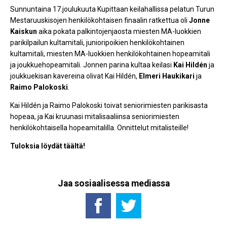
Sunnuntaina 17.joulukuuta Kupittaan keilahallissa pelatun Turun
Mestaruuskisojen henkilökohtaisen finaalin ratkettua oli
Jonne
Kaiskun
aika pokata palkintojenjaosta miesten MA-luokkien
parikilpailun kultamitali, junioripoikien henkilökohtainen
kultamitali, miesten MA-luokkien henkilökohtainen hopeamitali
ja joukkuehopeamitali. Jonnen parina kultaa keilasi
Kai Hildén
ja
joukkuekisan kavereina olivat Kai Hildén,
Elmeri Haukikari
ja
Raimo Palokoski
.
Kai Hildén ja Raimo Palokoski toivat seniorimiesten parikisasta
hopeaa, ja Kai kruunasi mitalisaaliinsa seniorimiesten
henkilökohtaisella hopeamitalilla. Onnittelut mitalisteille!
Tuloksia löydät täältä!
Jaa sosiaalisessa mediassa