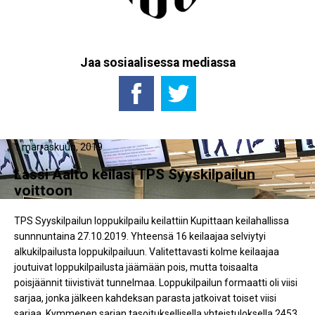
Jaa sosiaalisessa mediassa
1 marraskuun, 2019
Lassi Aalto keilasi TPS Syyskilpailun
voittoon
TPS Syyskilpailun loppukilpailu keilattiin Kupittaan keilahallissa
sunnnuntaina 27.10.2019. Yhteensä 16 keilaajaa selviytyi
alkukilpailusta loppukilpailuun. Valitettavasti kolme keilaajaa
joutuivat loppukilpailusta jäämään pois, mutta toisaalta
poisjäännit tiivistivät tunnelmaa. Loppukilpailun formaatti oli viisi
sarjaa, jonka jälkeen kahdeksan parasta jatkoivat toiset viisi
sarjaa. Kymmenen sarjan tasoituksellisella yhteistuloksella 2453