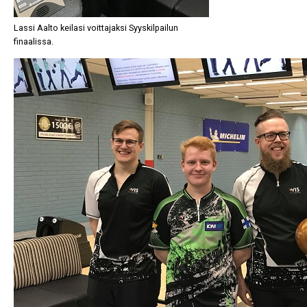
Lassi Aalto keilasi voittajaksi Syyskilpailun
finaalissa.