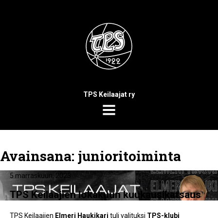
TPS Keilaajat ry
MENU
Avainsana:
junioritoiminta
5 marraskuun, 2023
TPS Keilaajien lokakuun kuukausikatsaus
TPS Keilaajien
Elmeri Haukikari
tuli valituksi
TPS-klubi