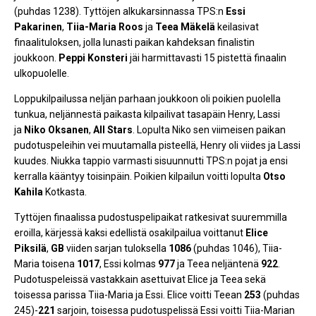
(puhdas 1238). Tyttöjen alkukarsinnassa TPS:n
Essi
Pakarinen
,
Tiia-Maria Roos
ja
Teea Mäkelä
keilasivat
finaalituloksen, jolla lunasti paikan kahdeksan finalistin
joukkoon.
Peppi Konsteri
jäi harmittavasti 15 pistettä finaalin
ulkopuolelle.
Loppukilpailussa neljän parhaan joukkoon oli poikien puolella
tunkua, neljännestä paikasta kilpailivat tasapäin Henry, Lassi
ja
Niko Oksanen
,
All Stars
. Lopulta Niko sen viimeisen paikan
pudotuspeleihin vei muutamalla pisteellä, Henry oli viides ja Lassi
kuudes. Niukka tappio varmasti sisuunnutti TPS:n pojat ja ensi
kerralla kääntyy toisinpäin. Poikien kilpailun voitti lopulta
Otso
Kahila
Kotkasta.
Tyttöjen finaalissa pudostuspelipaikat ratkesivat suuremmilla
eroilla, kärjessä kaksi edellistä osakilpailua voittanut
Elice
Piksilä
,
GB
viiden sarjan tuloksella
1086
(puhdas 1046), Tiia-
Maria toisena
1017
, Essi kolmas
977
ja Teea neljäntenä
922
.
Pudotuspeleissä vastakkain asettuivat Elice ja Teea sekä
toisessa parissa Tiia-Maria ja Essi. Elice voitti Teean
253
(puhdas
245)-
221
sarjoin, toisessa pudotuspelissä Essi voitti Tiia-Marian