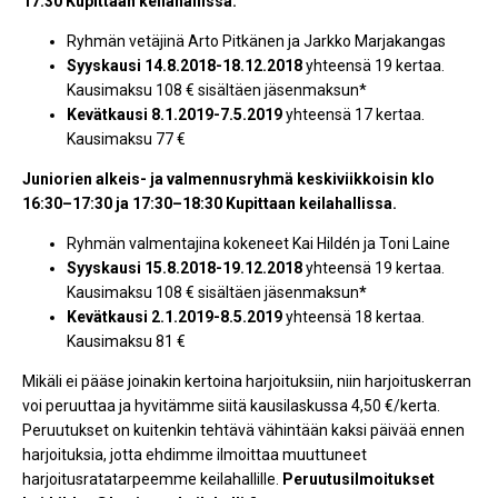
17:30 Kupittaan keilahallissa.
Ryhmän vetäjinä Arto Pitkänen ja Jarkko Marjakangas
Syyskausi 14.8.2018-18.12.2018
yhteensä 19 kertaa.
Kausimaksu 108 € sisältäen jäsenmaksun*
Kevätkausi 8.1.2019-7.5.2019
yhteensä 17 kertaa.
Kausimaksu 77 €
Juniorien alkeis- ja valmennusryhmä keskiviikkoisin klo
16:30–17:30 ja 17:30–18:30 Kupittaan keilahallissa.
Ryhmän valmentajina kokeneet Kai Hildén ja Toni Laine
Syyskausi 15.8.2018-19.12.2018
yhteensä 19 kertaa.
Kausimaksu 108 € sisältäen jäsenmaksun
*
Kevätkausi 2.1.2019-8.5.2019
yhteensä 18 kertaa.
Kausimaksu 81 €
Mikäli ei pääse joinakin kertoina harjoituksiin, niin harjoituskerran
voi peruuttaa ja hyvitämme siitä kausilaskussa 4,50 €/kerta.
Peruutukset on kuitenkin tehtävä vähintään kaksi päivää ennen
harjoituksia, jotta ehdimme ilmoittaa muuttuneet
harjoitusratatarpeemme keilahallille.
Peruutusilmoitukset