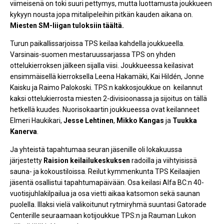
viimeisenä on toki suuri pettymys, mutta luottamusta joukkueen
kykyyn nousta jopa mitalipeleihin pitkän kauden aikana on.
Miesten SM-liigan tuloksiin täältä.
Turun paikallissarjoissa TPS keilaa kahdella joukkueella.
Varsinais-suomen mestaruussarjassa TPS on yhden
ottelukierroksen jälkeen sijalla viisi. Joukkueessa keilasivat
ensimmäisellä kierroksella Leena Hakamäki, Kai Hildén, Jonne
Kaisku ja Raimo Palokoski. TPS:n kakkosjoukkue on keilannut
kaksi ottelukierrosta miesten 2-divisioonassa ja sijoitus on tällä
hetkellä kuudes. Nuorisokaartin joukkueessa ovat keilanneet
Elmeri Haukikari,
Jesse Lehtinen
,
Mikko Kangas
ja
Tuukka
Kanerva
.
Ja yhteistä tapahtumaa seuran jäsenille oli lokakuussa
järjestetty
Raision keilailukeskuksen
radoilla ja viihtyisissä
sauna- ja kokoustiloissa. Reilut kymmenkunta TPS Keilaajien
jäsentä osallistui tapahtumapäivään. Osa keilasi Alfa BC:n 40-
vuotisjuhlakilpailua ja osa vietti aikaa katsomon sekä saunan
puolella. Illaksi vielä valikoitunut rytmiryhmä suuntasi Gatorade
Centerille seuraamaan kotijoukkue TPS:n ja Rauman Lukon