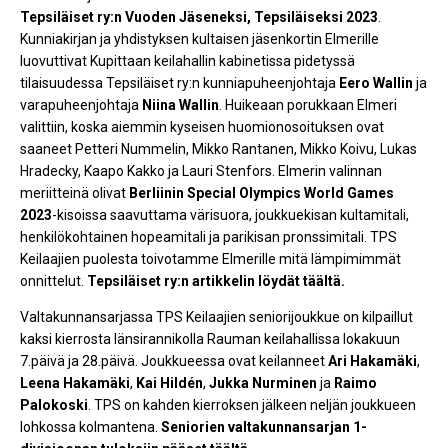
Tepsiläiset ry:n Vuoden Jäseneksi, Tepsiläiseksi 2023
.
Kunniakirjan ja yhdistyksen kultaisen jäsenkortin Elmerille
luovuttivat Kupittaan keilahallin kabinetissa pidetyssä
tilaisuudessa Tepsiläiset ry:n kunniapuheenjohtaja
Eero Wallin
ja
varapuheenjohtaja
Niina Wallin
. Huikeaan porukkaan Elmeri
valittiin, koska aiemmin kyseisen huomionosoituksen ovat
saaneet Petteri Nummelin, Mikko Rantanen, Mikko Koivu, Lukas
Hradecky, Kaapo Kakko ja Lauri Stenfors. Elmerin valinnan
meriitteinä olivat
Berliinin Special Olympics World Games
2023
-kisoissa saavuttama värisuora, joukkuekisan kultamitali,
henkilökohtainen hopeamitali ja parikisan pronssimitali. TPS
Keilaajien puolesta toivotamme Elmerille mitä lämpimimmät
onnittelut.
Tepsiläiset ry:n artikkelin löydät täältä.
Valtakunnansarjassa TPS Keilaajien seniorijoukkue on kilpaillut
kaksi kierrosta länsirannikolla Rauman keilahallissa lokakuun
7.päivä ja 28.päivä. Joukkueessa ovat keilanneet
Ari Hakamäki
,
Leena
Hakamäki
,
Kai Hildén
,
Jukka Nurminen
ja
Raimo
Palokoski
. TPS on kahden kierroksen jälkeen neljän joukkueen
lohkossa kolmantena.
Seniorien valtakunnansarjan 1-