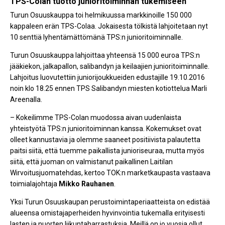
TPS-Colan tuotto junioritoiminnan tukemiseen
Turun Osuuskauppa toi helmikuussa markkinoille 150 000
kappaleen erän TPS-Colaa. Jokaisesta tölkistä lahjoitetaan nyt
10 senttiä lyhentämättömänä TPS:n junioritoiminnalle.
Turun Osuuskauppa lahjoittaa yhteensä 15 000 euroa TPS:n
jääkiekon, jalkapallon, salibandyn ja keilaajien junioritoiminnalle.
Lahjoitus luovutettiin juniorijoukkueiden edustajille 19.10.2016
noin klo 18.25 ennen TPS Salibandyn miesten kotiottelua Marli
Areenalla.
– Kokeilimme TPS-Colan muodossa aivan uudenlaista
yhteistyötä TPS:n junioritoiminnan kanssa. Kokemukset ovat
olleet kannustavia ja olemme saaneet positiivista palautetta
paitsi siitä, että tuemme paikallista junioriseuraa, mutta myös
siitä, että juoman on valmistanut paikallinen Laitilan
Wirvoitusjuomatehdas, kertoo TOK:n marketkaupasta vastaava
toimialajohtaja
Mikko Rauhanen
.
Yksi Turun Osuuskaupan perustoimintaperiaatteista on edistää
alueensa omistajaperheiden hyvinvointia tukemalla erityisesti
lasten ja nuorten liikuntaharrastuksia. Meillä on jo vuosia ollut