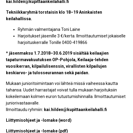
kai.hilden@kupittaankeilahalli.fi
Tekniikkaryhmä torstaisin klo 18–19 Aninkaisten
keilahallissa.
Ryhmän valmentajana Toni Laine
Harjoitukset jäsenille 3 €/kerta. Ilmoittautumiset jokaiselle
harjoituskerralle Tonille 0400-419866
* jäsenmaksu 1.7.2018–30.6.2019 sisältää keilaajien
tapaturmavakuutuksen OP-Pohjola, Keilaaja-lehden
vuosikerran, kilpailulisenssin, virallisten kilpailujen
keskiarvo- ja tulosseurannan sekä paidan.
Mukaan junioritoimintaan voi lähteä missä vaiheessa kautta
tahansa. Uudet harrastajat voivat tulla mukaan harjoituksiin
kokeilemaan kolmen euron tutustumishinnalla. Ilmoittautumiset
juniorivastaavalle.
Ilmoittaudu ryhmiin:
kai.hilden@kupittaankeilahalli.fi
Liittymisohjeet ja -lomake (word)
Liittymisohjeet ja -lomake (pdf)