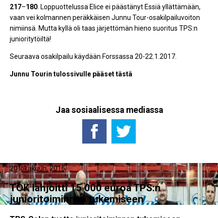
217
–
180
. Loppuottelussa Elice ei päästänyt Essiä yllättämään,
vaan vei kolmannen peräkkäisen Junnu Tour-osakilpailuvoiton
nimiinsä. Mutta kyllä oli taas järjettömän hieno suoritus TPS:n
junioritytöiltä!
Seuraava osakilpailu käydään Forssassa 20-22.1.2017.
Junnu Tourin tulossivulle pääset tästä
Jaa sosiaalisessa mediassa
20 lokakuun, 2016
TOK lahjoitti 15 000 euroa TPS:n
junioritoiminnan tukemiseen