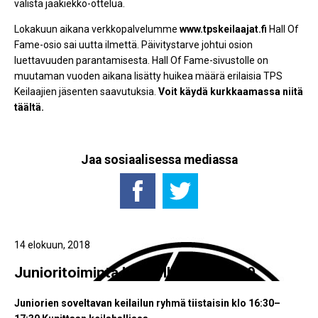
välistä jääkiekko-ottelua.
Lokakuun aikana verkkopalvelumme
www.tpskeilaajat.fi
Hall Of
Fame-osio sai uutta ilmettä. Päivitystarve johtui osion
luettavuuden parantamisesta. Hall Of Fame-sivustolle on
muutaman vuoden aikana lisätty huikea määrä erilaisia TPS
Keilaajien jäsenten saavutuksia.
Voit käydä kurkkaamassa niitä
täältä.
Jaa sosiaalisessa mediassa
14 elokuun, 2018
Junioritoiminta kaudella 2018-2019
Juniorien soveltavan keilailun ryhmä tiistaisin klo 16:30–