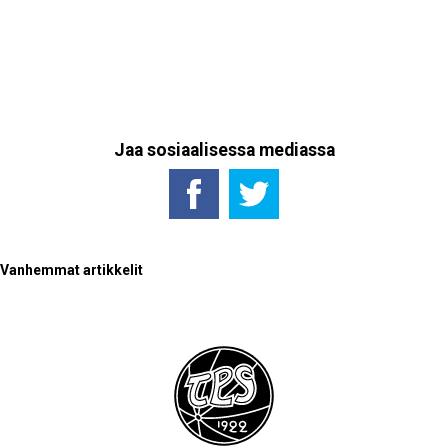
Jaa sosiaalisessa mediassa
Artikkelien
Vanhemmat artikkelit
selaus