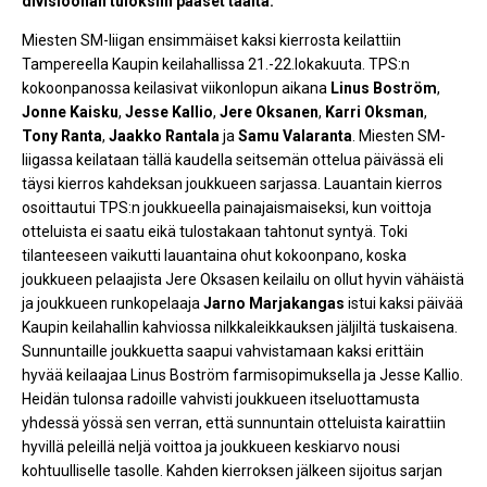
divisioonan tuloksiin pääset täältä.
Miesten SM-liigan ensimmäiset kaksi kierrosta keilattiin
Tampereella Kaupin keilahallissa 21.-22.lokakuuta. TPS:n
kokoonpanossa keilasivat viikonlopun aikana
Linus Boström
,
Jonne Kaisku
,
Jesse Kallio
,
Jere Oksanen
,
Karri Oksman
,
Tony Ranta
,
Jaakko Rantala
ja
Samu Valaranta
. Miesten SM-
liigassa keilataan tällä kaudella seitsemän ottelua päivässä eli
täysi kierros kahdeksan joukkueen sarjassa. Lauantain kierros
osoittautui TPS:n joukkueella painajaismaiseksi, kun voittoja
otteluista ei saatu eikä tulostakaan tahtonut syntyä. Toki
tilanteeseen vaikutti lauantaina ohut kokoonpano, koska
joukkueen pelaajista Jere Oksasen keilailu on ollut hyvin vähäistä
ja joukkueen runkopelaaja
Jarno Marjakangas
istui kaksi päivää
Kaupin keilahallin kahviossa nilkkaleikkauksen jäljiltä tuskaisena.
Sunnuntaille joukkuetta saapui vahvistamaan kaksi erittäin
hyvää keilaajaa Linus Boström farmisopimuksella ja Jesse Kallio.
Heidän tulonsa radoille vahvisti joukkueen itseluottamusta
yhdessä yössä sen verran, että sunnuntain otteluista kairattiin
hyvillä peleillä neljä voittoa ja joukkueen keskiarvo nousi
kohtuulliselle tasolle. Kahden kierroksen jälkeen sijoitus sarjan