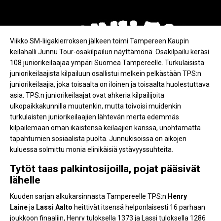
TPS:n tytöt lähellä täysosumaa Junnu
Tourilla
Viikko SM-liigakierroksen jälkeen toimi Tampereen Kaupin
keilahalli Junnu Tour-osakilpailun näyttämönä. Osakilpailu keräsi
108 juniorikeilaajaa ympäri Suomea Tampereelle. Turkulaisista
juniorikeilaajista kilpailuun osallistui melkein pelkästään TPS:n
juniorikeilaajia, joka toisaalta on iloinen ja toisaalta huolestuttava
asia. TPS:n juniorikeilaajat ovat ahkeria kilpailijoita
ulkopaikkakunnilla muutenkin, mutta toivoisi muidenkin
turkulaisten juniorikeilaajien lähtevän merta edemmäs
kilpailemaan oman ikäistensä keilaajien kanssa, unohtamatta
tapahtumien sosiaalista puolta. Junnukisoissa on aikojen
kuluessa solmittu monia elinikäisiä ystävyyssuhteita.
Tytöt taas palkintosijoilla, pojat pääsivät
lähelle
Kuuden sarjan alkukarsinnasta Tampereelle TPS:n
Henry
Laine
ja
Lassi Aalto
heittivät itsensä helponlaisesti 16 parhaan
joukkoon finaaliin, Henry tuloksella 1373 ja Lassi tuloksella 1286