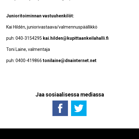
Junioritoiminnan vastuuhenkilöt:
Kai Hildén, juniorivastaava/valmennuspäällikkö
puh: 040-3154295
kai.hilden@kupittaankeilahalli.fi
Toni Laine, valmentaja
puh: 0400-419866
tonilaine@dnainternet.net
Jaa sosiaalisessa mediassa
25 lokakuun, 2016