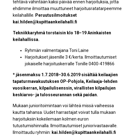
tehtävä vähintään kaksi päivää ennen harjoituksia, jotta
ehdimme ilmoittaa muuttuneet harjoitusratatarpeemme
keilahallille.
Peruutusilmoitukset
kai.hilden@kupittaankeilahalli.fi
Tekniikkaryhmä torstaisin klo 18–19 Aninkaisten
keilahallissa.
Ryhmän valmentajana Toni Laine
Harjoitukset jäsenille 3 €/kerta. Ilmoittautumiset
jokaiselle harjoituskerralle Tonille 0400-419866
* jäsenmaksu 1.7.2018–30.6.2019 sisältää keilaajien
tapaturmavakuutuksen OP-Pohjola, Keilaaja-lehden
vuosikerran, kilpailulisenssin, virallisten kilpailujen
keskiarvo- ja tulosseurannan sekä paidan.
Mukaan junioritoimintaan voi lähteä missä vaiheessa
kautta tahansa. Uudet harrastajat voivat tulla mukaan
harjoituksiin kokeilemaan kolmen euron
tutustumishinnalla. Ilmoittautumiset juniorivastaavalle.
Ilmoittaudu ryhmiin:
kai.hilden@kupittaankeilahalli.fi