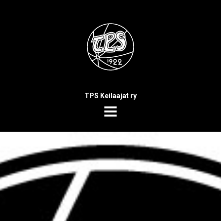
TPS Keilaajat ry
MENU