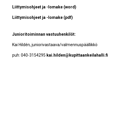
Liittymisohjeet ja -lomake (word)
Liittymisohjeet ja -lomake (pdf)
Junioritoiminnan vastuuhenkilöt:
Kai Hildén, juniorivastaava/valmennuspäällikkö
puh: 040-3154295
kai.hilden@kupittaankeilahalli.fi
Toni Laine, valmentaja
puh: 0400-419866
tonilaine@dnainternet.net
Jaa sosiaalisessa mediassa