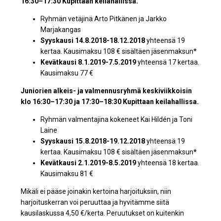
16:30–17:30 Kupittaan keilahallissa.
Ryhmän vetäjinä Arto Pitkänen ja Jarkko
Marjakangas
Syyskausi 14.8.2018-18.12.2018
yhteensä 19
kertaa. Kausimaksu 108 € sisältäen jäsenmaksun*
Kevätkausi 8.1.2019-7.5.2019
yhteensä 17 kertaa.
Kausimaksu 77 €
Juniorien alkeis- ja valmennusryhmä keskiviikkoisin
klo 16:30–17:30 ja 17:30–18:30 Kupittaan keilahallissa.
Ryhmän valmentajina kokeneet Kai Hildén ja Toni
Laine
Syyskausi 15.8.2018-19.12.2018
yhteensä 19
kertaa. Kausimaksu 108 € sisältäen jäsenmaksun
*
Kevätkausi 2.1.2019-8.5.2019
yhteensä 18 kertaa.
Kausimaksu 81 €
Mikäli ei pääse joinakin kertoina harjoituksiin, niin
harjoituskerran voi peruuttaa ja hyvitämme siitä
kausilaskussa 4,50 €/kerta. Peruutukset on kuitenkin