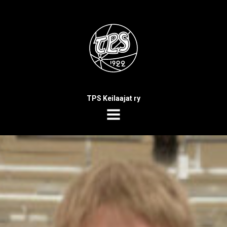
TPS Keilaajat ry
MENU