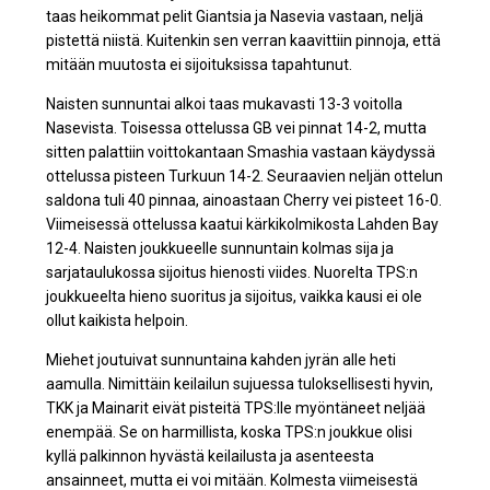
taas heikommat pelit Giantsia ja Nasevia vastaan, neljä
pistettä niistä. Kuitenkin sen verran kaavittiin pinnoja, että
mitään muutosta ei sijoituksissa tapahtunut.
Naisten sunnuntai alkoi taas mukavasti 13-3 voitolla
Nasevista. Toisessa ottelussa GB vei pinnat 14-2, mutta
sitten palattiin voittokantaan Smashia vastaan käydyssä
ottelussa pisteen Turkuun 14-2. Seuraavien neljän ottelun
saldona tuli 40 pinnaa, ainoastaan Cherry vei pisteet 16-0.
Viimeisessä ottelussa kaatui kärkikolmikosta Lahden Bay
12-4. Naisten joukkueelle sunnuntain kolmas sija ja
sarjataulukossa sijoitus hienosti viides. Nuorelta TPS:n
joukkueelta hieno suoritus ja sijoitus, vaikka kausi ei ole
ollut kaikista helpoin.
Miehet joutuivat sunnuntaina kahden jyrän alle heti
aamulla. Nimittäin keilailun sujuessa tuloksellisesti hyvin,
TKK ja Mainarit eivät pisteitä TPS:lle myöntäneet neljää
enempää. Se on harmillista, koska TPS:n joukkue olisi
kyllä palkinnon hyvästä keilailusta ja asenteesta
ansainneet, mutta ei voi mitään. Kolmesta viimeisestä