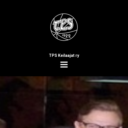
TPS Keilaajat ry
MENU