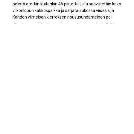
pelistä otettiin kuitenkin 46 pistettä, jolla saavutettiin koko
viikonlopun kakkospaikka ja sarjataulukossa viides sija.
Kahden viimeisen kierroksen noususuhdanteinen peli
näytti sen, että joukkue oli vahva ehdokas mitalipeleihin
tälläkin kaudella. Matka vain loppui kesken.
Jaa sosiaalisessa mediassa
Artikkelien
selaus
Keilailun SM-liiga jatkuu
SM-kilpailuista useita
Talissa
mitaleita TPS:n keilaajille