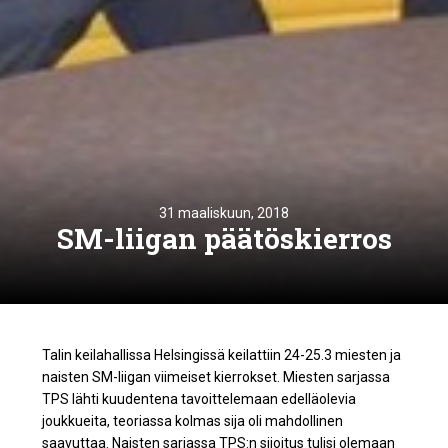
31 maaliskuun, 2018
SM-liigan päätöskierros
Talin keilahallissa Helsingissä keilattiin 24-25.3 miesten ja
naisten SM-liigan viimeiset kierrokset. Miesten sarjassa
TPS lähti kuudentena tavoittelemaan edelläolevia
joukkueita, teoriassa kolmas sija oli mahdollinen
saavuttaa. Naisten sarjassa TPS:n sijoitus tulisi olemaan