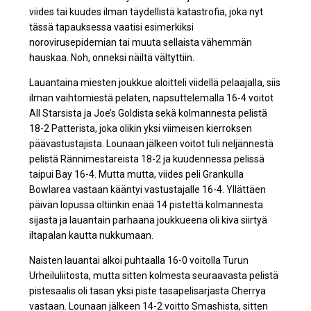
viides tai kuudes ilman täydellistä katastrofia, joka nyt
tässä tapauksessa vaatisi esimerkiksi
norovirusepidemian tai muuta sellaista vähemmän
hauskaa. Noh, onneksi näiltä vältyttiin.
Lauantaina miesten joukkue aloitteli viidellä pelaajalla, siis
ilman vaihtomiestä pelaten, napsuttelemalla 16-4 voitot
All Starsista ja Joe’s Goldista sekä kolmannesta pelistä
18-2 Patterista, joka olikin yksi viimeisen kierroksen
päävastustajista. Lounaan jälkeen voitot tuli neljännestä
pelistä Rännimestareista 18-2 ja kuudennessa pelissä
taipui Bay 16-4. Mutta mutta, viides peli Grankulla
Bowlarea vastaan kääntyi vastustajalle 16-4. Yllättäen
päivän lopussa oltiinkin enää 14 pistettä kolmannesta
sijasta ja lauantain parhaana joukkueena oli kiva siirtyä
iltapalan kautta nukkumaan.
Naisten lauantai alkoi puhtaalla 16-0 voitolla Turun
Urheiluliitosta, mutta sitten kolmesta seuraavasta pelistä
pistesaalis oli tasan yksi piste tasapelisarjasta Cherrya
vastaan. Lounaan jälkeen 14-2 voitto Smashista, sitten