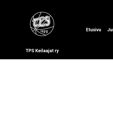
Etusivu
Ju
TPS Keilaajat ry