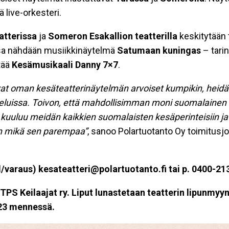
 live-orkesteri.
atterissa
ja
Someron Esakallion teatterilla
keskitytään t
sa nähdään musiikkinäytelmä
Satumaan kuningas
– tarin
tää
Kesämusikaali Danny 7×7
.
vat oman kesäteatterinäytelmän arvoiset kumpikin, heid
eluissa. Toivon, että mahdollisimman moni suomalainen 
kuuluu meidän kaikkien suomalaisten kesäperinteisiin ja v
iin mikä sen parempaa”
, sanoo Polartuotanto Oy toimitusj
l/varaus)
kesateatteri@polartuotanto.fi
tai p. 0400-21
PS Keilaajat ry. Liput lunastetaan teatterin lipunmyyn
023 mennessä.