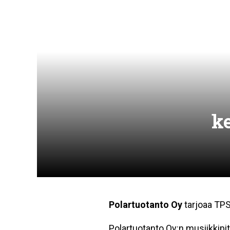
ke
Polartuotanto Oy
tarjoaa TPS 
Polartuotanto Oy:n musiikkipi