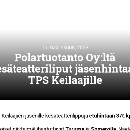
16 maaliskuun, 2023
Polartuotanto Oy:ltä
säteatteriliput jäsenhint
TPS Keilaajille
Keilaajien jäsenille kesäteatterilippuja
etuhintaan 37€ k
toiset näytelmät ihastuttavat
Turussa
ja
Somerolla
. Näy