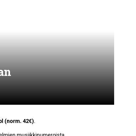
aan
pl (norm. 42€)
.
telmien musiikkinumeroista