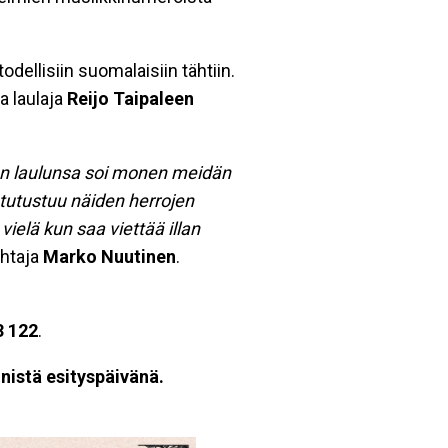
odellisiin suomalaisiin tähtiin.
a laulaja
Reijo
Taipaleen
än laulunsa soi monen meidän
tutustuu näiden herrojen
ielä kun saa viettää illan
ohtaja
Marko Nuutinen
.
3 122
.
nistä esityspäivänä.