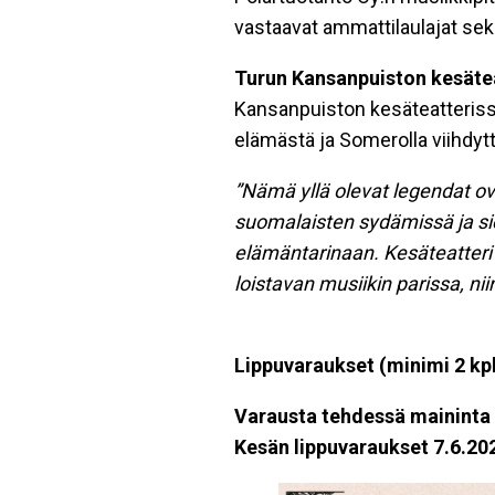
vastaavat ammattilaulajat sekä
Turun Kansanpuiston kesäte
Kansanpuiston kesäteatteris
elämästä ja Somerolla viihdyt
”Nämä yllä olevat legendat o
suomalaisten sydämissä ja si
elämäntarinaan. Kesäteatteri 
loistavan musiikin parissa, n
Lippuvaraukset (minimi 2 kp
Varausta tehdessä maininta T
Kesän lippuvaraukset 7.6.2