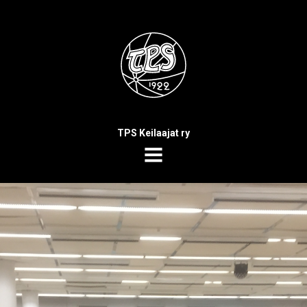
TPS Keilaajat ry
MENU