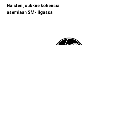
selaus
Naisten joukkue kohensia
asemiaan SM-liigassa