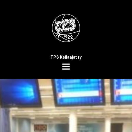
TPS Keilaajat ry
MENU