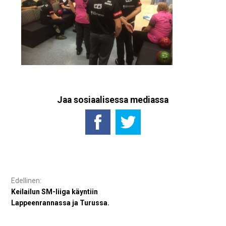
Jaa sosiaalisessa mediassa
Artikkelien
selaus
Keilailun SM-liiga käyntiin
Lappeenrannassa ja Turussa.