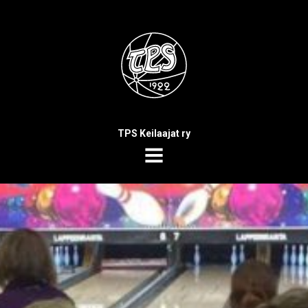
TPS Keilaajat ry
MENU