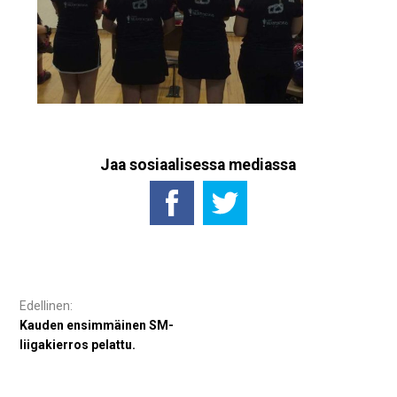
Jaa sosiaalisessa mediassa
Artikkelien
selaus
Kauden ensimmäinen SM-
liigakierros pelattu.