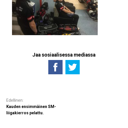
Jaa sosiaalisessa mediassa
Artikkelien
selaus
Kauden ensimmäinen SM-
liigakierros pelattu.