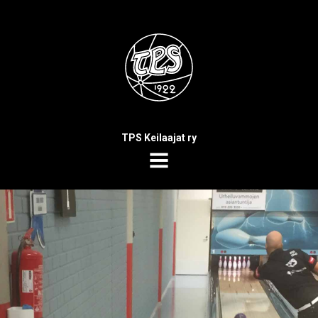
TPS Keilaajat ry
MENU