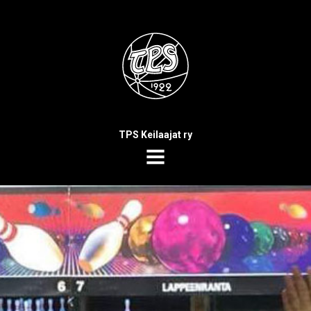
TPS Keilaajat ry
MENU