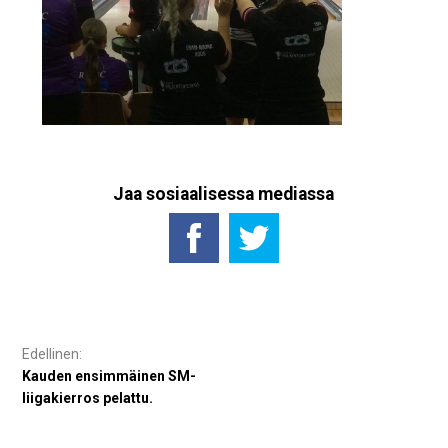
Jaa sosiaalisessa mediassa
Artikkelien
selaus
Kauden ensimmäinen SM-
liigakierros pelattu.