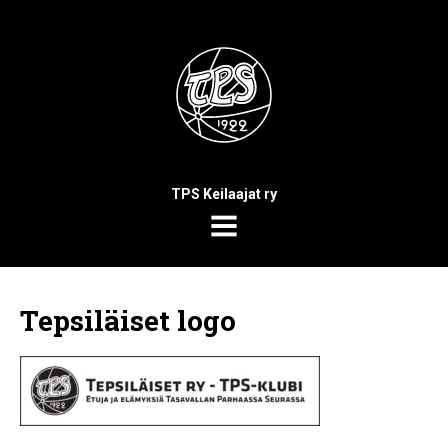
TPS Keilaajat ry
MENU
Tepsiläiset logo