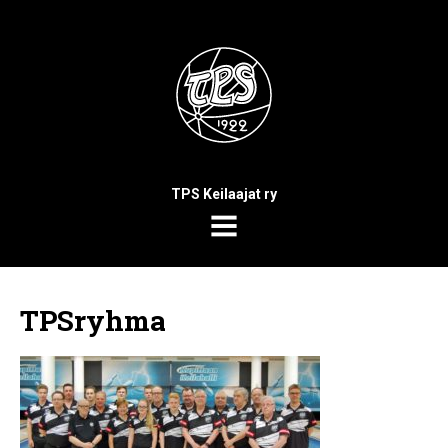
TPS Keilaajat ry
MENU
TPSryhma