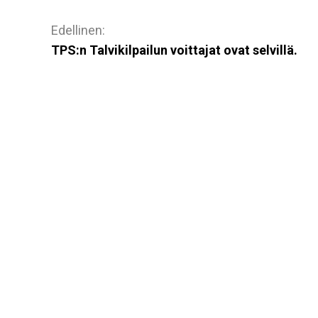
Artikkelien
selaus
TPS:n Talvikilpailun voittajat ovat selvillä.