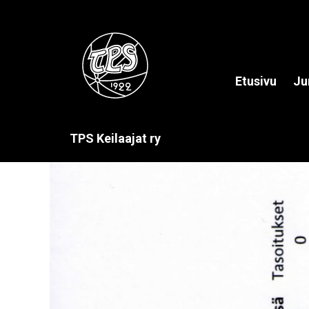
Etusivu
Ju
TPS Keilaajat ry