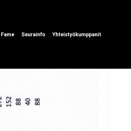
f Fame
Seurainfo
Yhteistyökumppanit