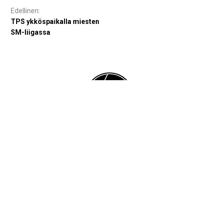
Artikkelien
selaus
TPS ykköspaikalla miesten
SM-liigassa