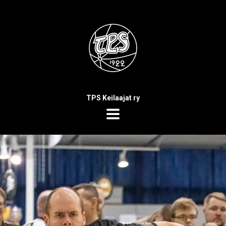
TPS Keilaajat ry
MENU