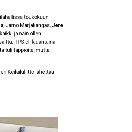
ilahallissa toukokuun
la
, Jarno Marjakangas,
Jere
aikki ja näin ollen
aittu. TPS oli lauantaina
 tuli tappioita, mutta
n Keilailuliitto lähettää