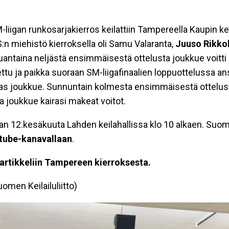
iigan runkosarjakierros keilattiin Tampereella Kaupin ke
:n miehistö kierroksella oli Samu Valaranta,
Juuso Rikko
auantaina neljästä ensimmäisestä ottelusta joukkue voitti k
ettu ja paikka suoraan SM-liigafinaalien loppuottelussa ans
ras joukkue. Sunnuntain kolmesta ensimmäisestä ottelusta
a joukkue kairasi makeat voitot.
taan 12.kesäkuuta Lahden keilahallissa klo 10 alkaen. Suome
tube-kanavallaan
.
 artikkeliin Tampereen kierroksesta.
omen Keilailuliitto)