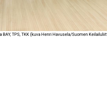
a BAY, TPS, TKK (kuva Henri Havusela/Suomen Keilailuliit
Jaa sosiaalisessa mediassa
Kiintei