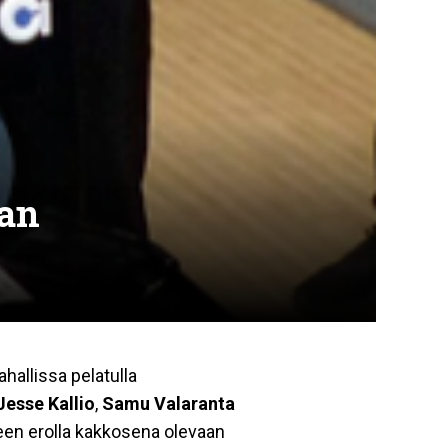
gan
hallissa pelatulla
Jesse Kallio
,
Samu Valaranta
teen erolla kakkosena olevaan