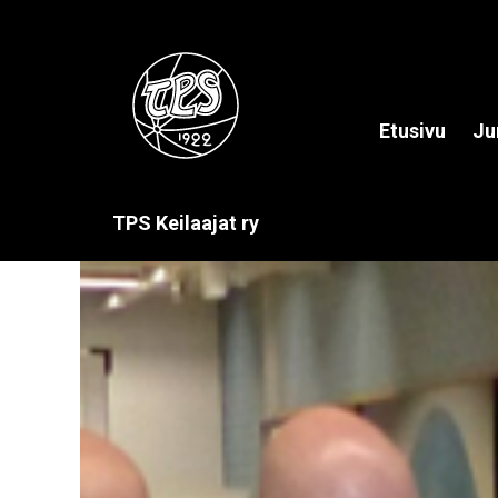
Etusivu
Ju
TPS Keilaajat ry