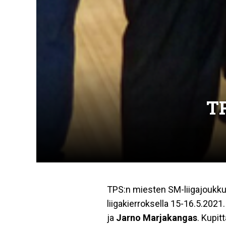
TP
TPS:n miesten SM-liigajoukkue
liigakierroksella 15-16.5.2021
ja
Jarno Marjakangas
. Kupit