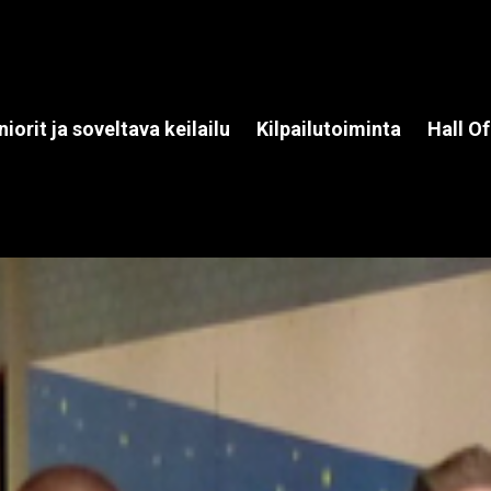
niorit ja soveltava keilailu
Kilpailutoiminta
Hall O