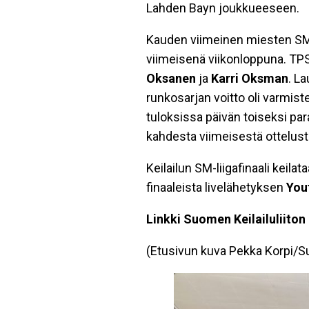
Lahden Bayn joukkueeseen.
Kauden viimeinen miesten SM-l
viimeisenä viikonloppuna. TPS
Oksanen
ja
Karri
Oksman
. L
runkosarjan voitto oli varmist
tuloksissa päivän toiseksi pa
kahdesta viimeisestä ottelust
Keilailun SM-liigafinaali keila
finaaleista livelähetyksen
You
Linkki Suomen Keilailuliiton
(Etusivun kuva Pekka Korpi/Su