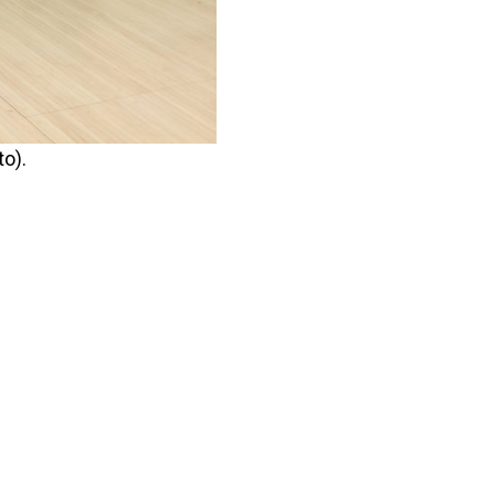
to).
stömaailma Turku Brahenkatu TPS-tukipooliin