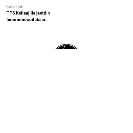
Artikkelien
selaus
TPS Keilaajille jaettiin
huomionosoituksia.