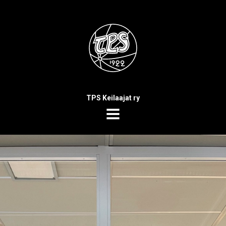
TPS Keilaajat ry
MENU