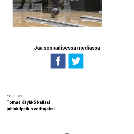
Jaa sosiaalisessa mediassa
Artikkelien
selaus
Tomas Käyhkö keilasi
juhlakilpailun voittajaksi.