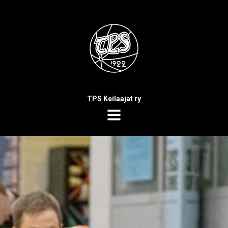
TPS Keilaajat ry
MENU