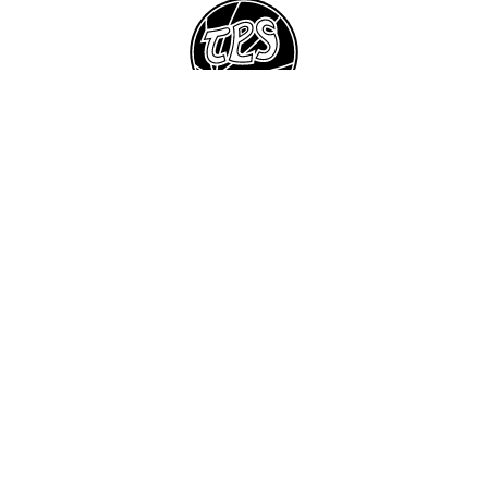
Suomen Keilailuliitto
Turun Keilailuliitto