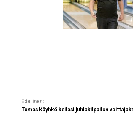
Artikkelien
selaus
Tomas Käyhkö keilasi juhlakilpailun voittajaks