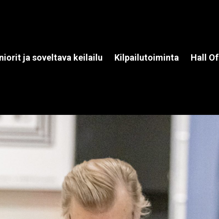
niorit ja soveltava keilailu
Kilpailutoiminta
Hall O