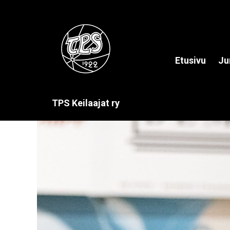
Etusivu
Ju
TPS Keilaajat ry