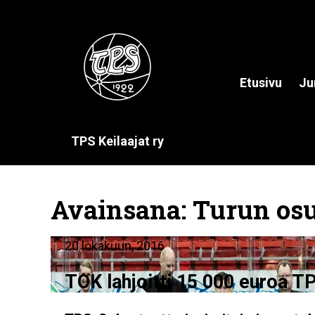
Etusivu
Ju
TPS Keilaajat ry
Avainsana:
Turun os
20 lokakuun, 2016
TOK lahjoitti 15 000 euroa T