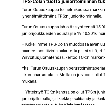
TPS-Colan tuotto junioritoiminnan tu
Turun Osuuskauppa toi helmikuussa markkinoil
lyhentämättömänä TPS:n junioritoiminnalle.
Turun Osuuskauppa lahjoittaa yhteensä 15 000 e
juniorijoukkueiden edustajille 19.10.2016 noi
– Kokeilimme TPS-Colan muodossa aivan uude
saaneet positiivista palautetta paitsi siitä, e
Wirvoitusjuomatehdas, kertoo TOK:n marketk
Yksi Turun Osuuskaupan perustoimintaperiaatt
liikuntaharrastuksia. Meillä on jo vuosia ollu
mukana.
– Yhteistyö TOK:n kanssa on ollut TPS:n juni
juniorijalkapallo, -jääkiekko, -salibandy ja -