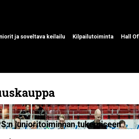
niorit ja soveltava keilailu
Kilpailutoiminta
Hall O
uuskauppa
PS:n junioritoiminnan tukemiseen