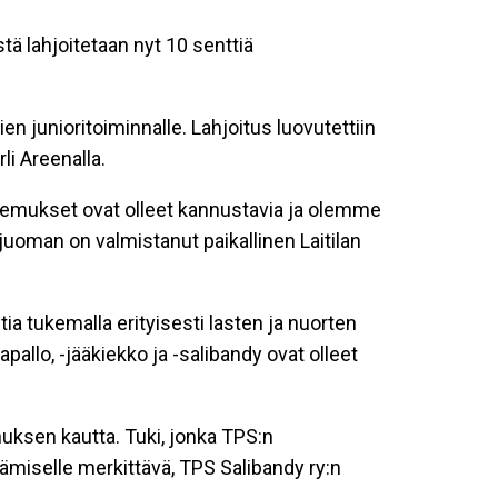
ä lahjoitetaan nyt 10 senttiä
n junioritoiminnalle. Lahjoitus luovutettiin
li Areenalla.
emukset ovat olleet kannustavia ja olemme
ä juoman on valmistanut paikallinen Laitilan
 tukemalla erityisesti lasten ja nuorten
pallo, -jääkiekko ja -salibandy ovat olleet
uksen kautta. Tuki, jonka TPS:n
ttämiselle merkittävä, TPS Salibandy ry:n