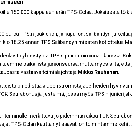
kemiseen
le 150 000 kappaleen erän TPS-Colaa. Jokaisesta tölkist
uroa TPS:n jääkiekon, jalkapallon, salibandyn ja keilaajie
n klo 18.25 ennen TPS Salibandyn miesten kotiottelua Mar
nlaista yhteistyötä TPS:n junioritoiminnan kanssa. Kok
ttä tuemme paikallista junioriseuraa, mutta myös siitä, ett
aupasta vastaava toimialajohtaja
Mikko Rauhanen
.
eista on edistää alueensa omistajaperheiden hyvinvointia
t TOK Seurabonusjärjestelmä, jossa myös TPS:n juniorijalka
oritoiminalle merkittävä jo pidemmän aikaa TOK Seurabon
keilaajat TPS-Colan kautta nyt saavat, on toimintamme kehi