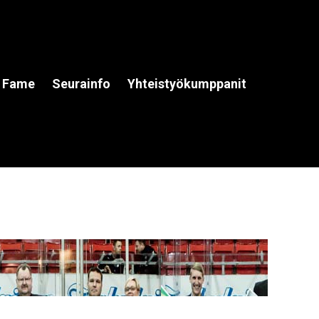
f Fame
Seurainfo
Yhteistyökumppanit