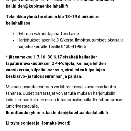
kai.hilden@kupittaankeilahalli.fi
Tekniikkaryhmä torstaisin klo 18–19 Aninkaisten
keilahallissa.
Ryhmän valmentajana Toni Laine
Harjoitukset jäsenille 3 €/kerta. Ilmoittautumiset jokaiselle
harjoituskerralle Tonille 0400-419866
* jäsenmaksu 1.7.16–30.6.17 sisältää keilaajien
tapaturmavakuutuksen OP-Pohjola, Keilaaja lehden
vuosikerran, kilpailulisenssin, virallisten kilpailujen
keskiarvo- ja tulosseurannan ja paidan.
Mukaan junioritoimintaan voi lähteä missä vaiheessa kautta
tahansa. Uudet harrastajat voivat tulla mukaan harjoituksiin
kokeilemaan kolmen euron tutustumishinnalla. Ilmoittautumiset
juniorivastaavalle.
Ilmoittaudu ryhmiin:
kai.hilden@kupittaankeilahalli.fi
Liittymisohjeet ja -lomake (word)