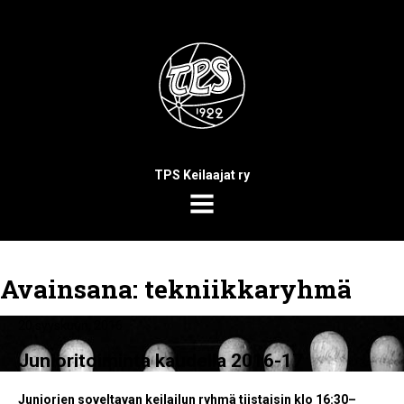
TPS Keilaajat ry
MENU
Avainsana:
tekniikkaryhmä
20 syyskuun, 2016
Junioritoiminta kaudella 2016-17
Juniorien soveltavan keilailun ryhmä tiistaisin klo 16:30–