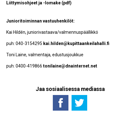
Liittymisohjeet ja -lomake (pdf)
Junioritoiminnan vastuuhenkilöt:
Kai Hildén, juniorivastaava/valmennuspäällikkö
puh: 040-3154295
kai.hilden@kupittaankeilahalli.fi
Toni Laine, valmentaja, edustusjoukkue
puh: 0400-419866
tonilaine@dnainternet.net
Jaa sosiaalisessa mediassa