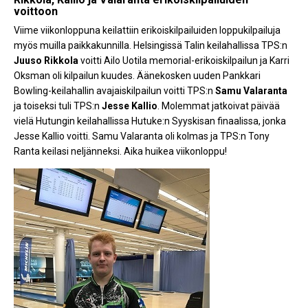
voittoon
Viime viikonloppuna keilattiin erikoiskilpailuiden loppukilpailuja
myös muilla paikkakunnilla. Helsingissä Talin keilahallissa TPS:n
Juuso Rikkola
voitti Ailo Uotila memorial-erikoiskilpailun ja Karri
Oksman oli kilpailun kuudes. Äänekosken uuden Pankkari
Bowling-keilahallin avajaiskilpailun voitti TPS:n
Samu Valaranta
ja toiseksi tuli TPS:n
Jesse Kallio
. Molemmat jatkoivat päivää
vielä Hutungin keilahallissa Hutuke:n Syyskisan finaalissa, jonka
Jesse Kallio voitti. Samu Valaranta oli kolmas ja TPS:n Tony
Ranta keilasi neljänneksi. Aika huikea viikonloppu!