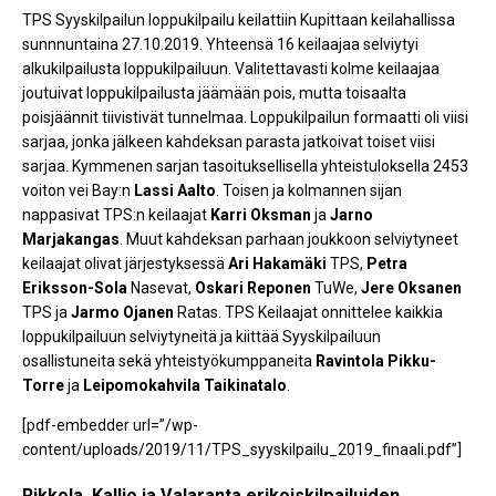
TPS Syyskilpailun loppukilpailu keilattiin Kupittaan keilahallissa
sunnnuntaina 27.10.2019. Yhteensä 16 keilaajaa selviytyi
alkukilpailusta loppukilpailuun. Valitettavasti kolme keilaajaa
joutuivat loppukilpailusta jäämään pois, mutta toisaalta
poisjäännit tiivistivät tunnelmaa. Loppukilpailun formaatti oli viisi
sarjaa, jonka jälkeen kahdeksan parasta jatkoivat toiset viisi
sarjaa. Kymmenen sarjan tasoituksellisella yhteistuloksella 2453
voiton vei Bay:n
Lassi Aalto
. Toisen ja kolmannen sijan
nappasivat TPS:n keilaajat
Karri Oksman
ja
Jarno
Marjakangas
. Muut kahdeksan parhaan joukkoon selviytyneet
keilaajat olivat järjestyksessä
Ari Hakamäki
TPS,
Petra
Eriksson-Sola
Nasevat,
Oskari Reponen
TuWe,
Jere Oksanen
TPS ja
Jarmo
Ojanen
Ratas. TPS Keilaajat onnittelee kaikkia
loppukilpailuun selviytyneitä ja kiittää Syyskilpailuun
osallistuneita sekä yhteistyökumppaneita
Ravintola Pikku-
Torre
ja
Leipomokahvila Taikinatalo
.
[pdf-embedder url=”/wp-
content/uploads/2019/11/TPS_syyskilpailu_2019_finaali.pdf”]
Rikkola, Kallio ja Valaranta erikoiskilpailuiden