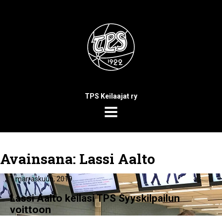
TPS Keilaajat ry
MENU
Avainsana:
Lassi Aalto
1 marraskuun, 2019
Lassi Aalto keilasi TPS Syyskilpailun
voittoon