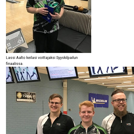
Lassi Aalto keilasi voittajaksi Syyskilpailun
finaalissa.