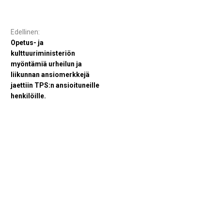
Artikkelien
selaus
Opetus- ja
kulttuuriministeriön
myöntämiä urheilun ja
liikunnan ansiomerkkejä
jaettiin TPS:n ansioituneille
henkilöille.