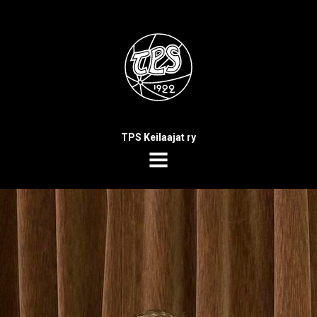
TPS Keilaajat ry
MENU