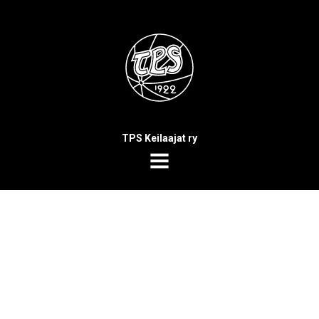
TPS Keilaajat ry
MENU