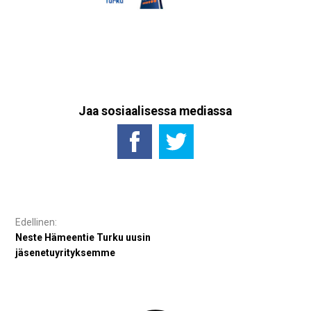
Jaa sosiaalisessa mediassa
Artikkelien
selaus
Neste Hämeentie Turku uusin
jäsenetuyrityksemme