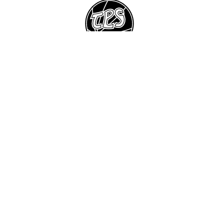
Suomen Keilailuliitto
Turun Keilailuliitto