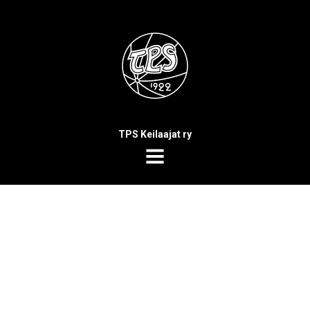
TPS Keilaajat ry
MENU