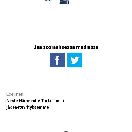
Jaa sosiaalisessa mediassa
Artikkelien
selaus
Neste Hämeentie Turku uusin
jäsenetuyrityksemme