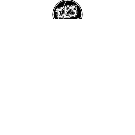
Suomen Keilailuliitto
Turun Keilailuliitto