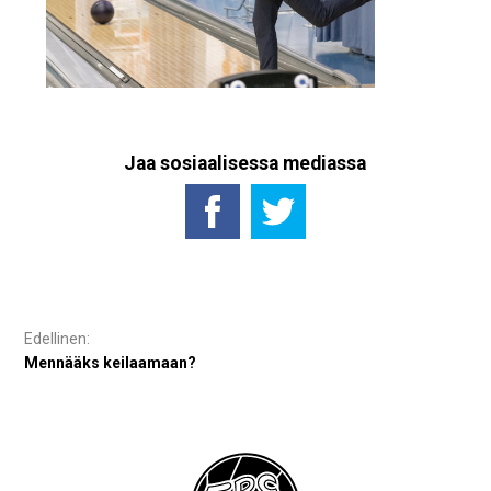
Jaa sosiaalisessa mediassa
Artikkelien
selaus
Mennääks keilaamaan?