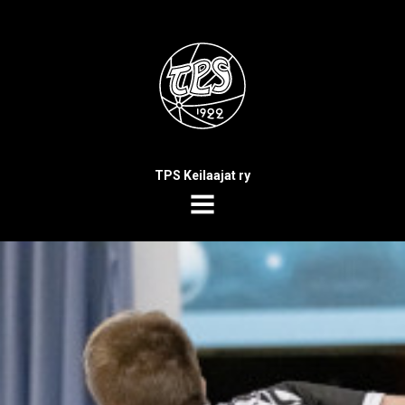
TPS Keilaajat ry
MENU