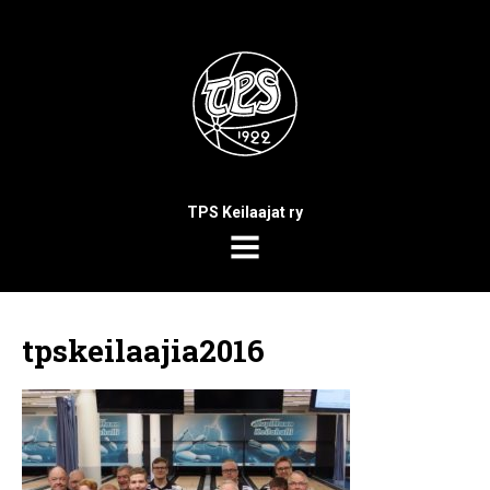
TPS Keilaajat ry
MENU
tpskeilaajia2016