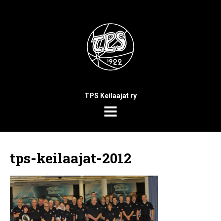
TPS Keilaajat ry
MENU
tps-keilaajat-2012