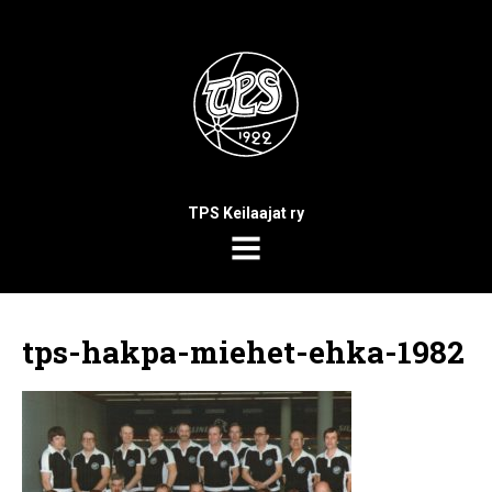
TPS Keilaajat ry
MENU
tps-hakpa-miehet-ehka-1982