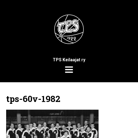
TPS Keilaajat ry
MENU
tps-60v-1982