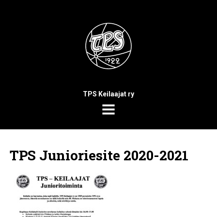
TPS Keilaajat ry
MENU
TPS Junioriesite 2020-2021