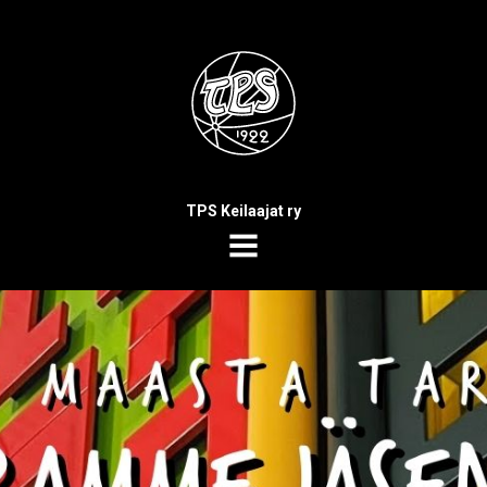
TPS Keilaajat ry
MENU