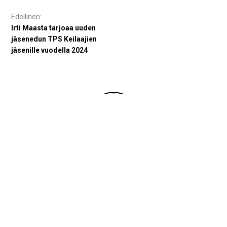
Artikkelien
selaus
Irti Maasta tarjoaa uuden
jäsenedun TPS Keilaajien
jäsenille vuodella 2024