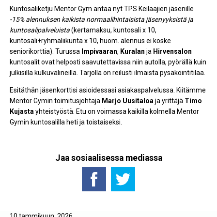
Kuntosaliketju Mentor Gym antaa nyt TPS Keilaajien jäsenille
-15% alennuksen kaikista normaalihintaisista jäsenyyksistä ja
kuntosalipalveluista
(kertamaksu, kuntosali x 10,
kuntosali+ryhmäliikunta x 10, huom. alennus ei koske
seniorikorttia). Turussa
Impivaaran
,
Kuralan
ja
Hirvensalon
kuntosalit ovat helposti saavutettavissa niin autolla, pyörällä kuin
julkisilla kulkuvälineillä. Tarjolla on reilusti ilmaista pysäköintitilaa.
Esitäthän jäsenkorttisi asioidessasi asiakaspalvelussa. Kiitämme
Mentor Gymin toimitusjohtaja
Marjo Uusitaloa
ja yrittäjä
Timo
Kujasta
yhteistyöstä. Etu on voimassa kaikilla kolmella Mentor
Gymin kuntosalilla heti ja toistaiseksi.
Jaa sosiaalisessa mediassa
10 tammikuun, 2026