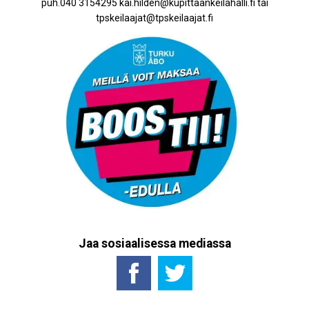
puh.040 3154295 kai.hilden@kupittaankeilahalli.fi tai
tpskeilaajat@tpskeilaajat.fi
Jaa sosiaalisessa mediassa