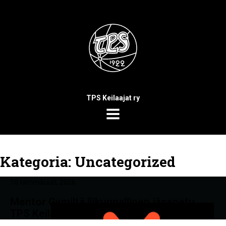
TPS Keilaajat ry
MENU
Kategoria:
Uncategorized
10 tammikuun, 2026
Mentor Gymiltä liikunnallinen jäsenetu
TPS Keilaajille.