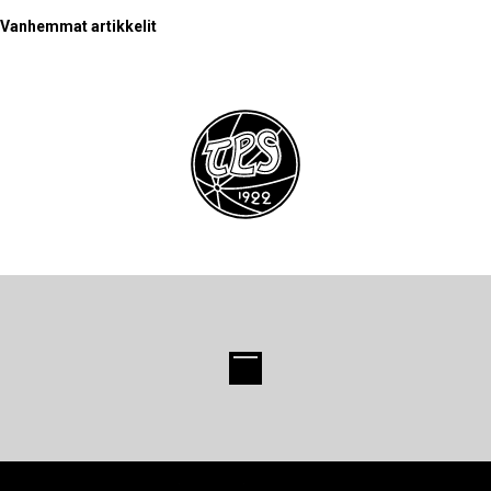
Artikkelien
Vanhemmat artikkelit
selaus