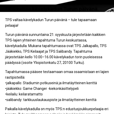
TPS valtaa kävelykadun Turun päivänä.
TPS valtaa kävelykadun Turun päivänä – tule tapaamaan
pelaajia!
Turun päivänä sunnuntaina 21. syyskuuta järjestetään kaikkien
TPS-lajien yhteinen tapahtuma Turun keskustassa,
kävelykadulla. Mukana tapahtumassa ovat TPS Jalkapallo, TPS
Jääkiekko, TPS Keilaajat ja TPS Salibandy. Tapahtuma
järjestetään kello 10.00–16.00 kävelykadun torin puoleisessa
päädyssä (osoite Yliopistonkatu 27, 20100 Turku).
Tapahtumassa pääsee testaamaan omaa osaamistaan eri lajien
rastipisteillä:
•jalkapallo: Stadiumin potkuseinä ja ilmatäytteinen kenttä
•jääkiekko: Game Changer -kiekonkäsittelypeli
•keilailu: keilaratamatto
•salibandy: tarkkuuslaukauspiste ja ilmatäytteinen kenttä
Paikalla kävelykadulla on myös TPS:n edustusjoukkuepelaajia eri