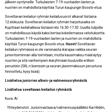
jälkeen syntyneille. Turkulaisten 7-19-vuotiaiden lasten ja
nuorten on mahdollista käyttää Turun kaupungin Boostii-etua.
Soveltavan keilailun ryhmän keilailuvuorot alkavat tiistaina
12.elokuuta. Soveltavan keilailun ryhmän harjoitusaika on
Kupittaan keilahallissa tiistaisin klo 16.30-17.30. Uusilla tulijoilla
on mahdollisuus käydä kaksi kertaa kokeilemassa veloituksetta.
Turkulaisten 7-19-vuotiaiden lasten ja nuorten on mahdollista
käyttää Turun kaupungin Boostii-etua.
Huom!
Soveltavan
keilailun ryhmässä ei ole varsinaista ikärajaa vaikka seuran
junioritoiminnan alla toimitaan, mutta kausimaksu määräytyy
nuorten ja sitä vanhempien ikäryhmään kuuluvilla erillisin
perustein (SKL:n lisenssiin ja seuran jäsenmaksuun perustuva
hinnoittelu, kysy lisää).
Lisätietoa juniorien alkeis-ja valmennusryhmästä
Lisätietoa soveltavan keilailun ryhmästä
Kuva: AI
Yhteydenotot: Juniorivastaava/valmennuspäällikkö Kai Hildén,