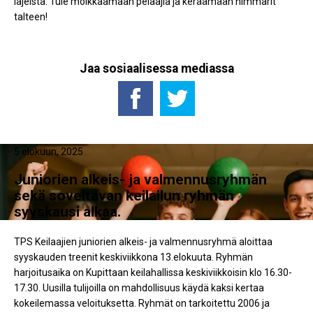
lajeista. Tule moikkaamaan pelaajia ja keräämään nimmarit
talteen!
Jaa sosiaalisessa mediassa
5 elokuun, 2025
Juniorien alkeis- ja valmennusryhmän
sekä soveltavan keilailun ryhmän
syyskausi alkaa.
TPS Keilaajien juniorien alkeis- ja valmennusryhmä aloittaa
syyskauden treenit keskiviikkona 13.elokuuta. Ryhmän
harjoitusaika on Kupittaan keilahallissa keskiviikkoisin klo 16.30-
17.30. Uusilla tulijoilla on mahdollisuus käydä kaksi kertaa
kokeilemassa veloituksetta. Ryhmät on tarkoitettu 2006 ja