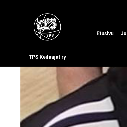
Etusivu
Ju
TPS Keilaajat ry