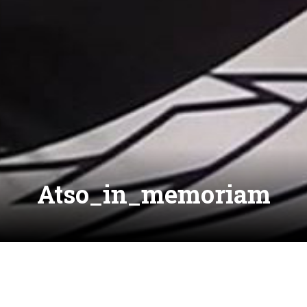
Atso_in_memoriam