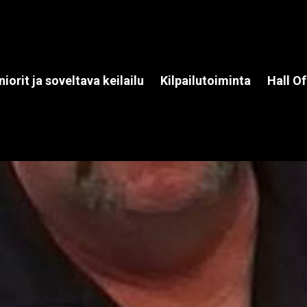
niorit ja soveltava keilailu
Kilpailutoiminta
Hall O