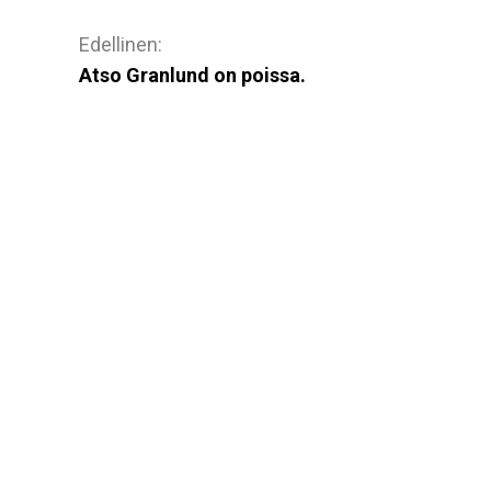
Artikkelien
selaus
Atso Granlund on poissa.